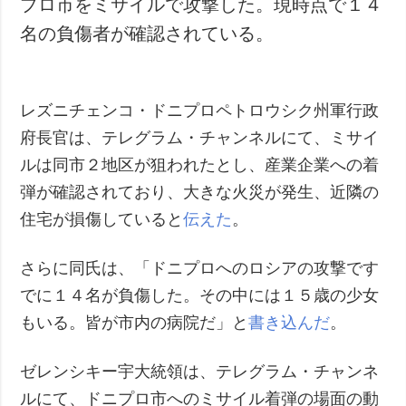
プロ市をミサイルで攻撃した。現時点で１４
犯罪
名の負傷者が確認されている。
事故・緊急事態
追加
サービス
レズニチェンコ・ドニプロペトロウシク州軍行政
特集
購読
府長官は、テレグラム・チャンネルにて、ミサイ
インタビュー
フォトバンク
ルは同市２地区が狙われたとし、産業企業への着
写真
弾が確認されており、大きな火災が発生、近隣の
動画
住宅が損傷していると
伝えた
。
さらに同氏は、「ドニプロへのロシアの攻撃です
でに１４名が負傷した。その中には１５歳の少女
もいる。皆が市内の病院だ」と
書き込んだ
。
ゼレンシキー宇大統領は、テレグラム・チャンネ
ルにて、ドニプロ市へのミサイル着弾の場面の動