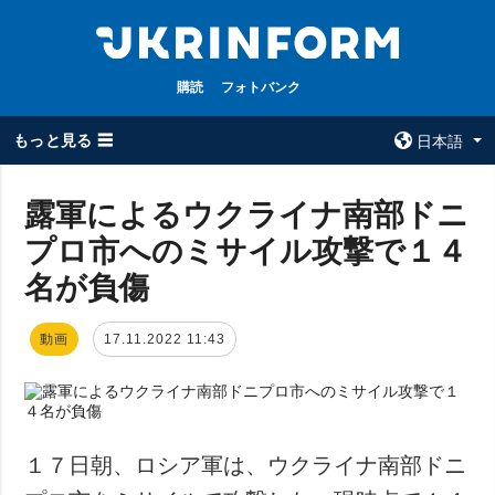
購読
フォトバンク
もっと見る ☰
日本語
×
露軍によるウクライナ南部ドニ
プロ市へのミサイル攻撃で１４
全てのトピック
ウクルインフォ
ルム
名が負傷
戦争
ウクルインフォル
被占領地
ムについて
動画
17.11.2022 11:43
政治
コンタクト
経済・復興
防衛
社会・文化
１７日朝、ロシア軍は、ウクライナ南部ドニ
スポーツ