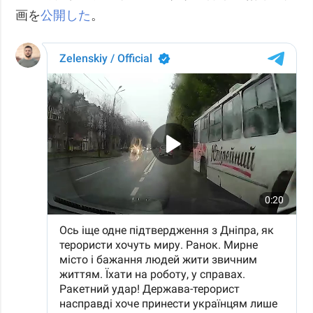
画を
公開した
。