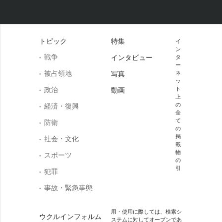
トピック
特集
イ
ン
戦争
インタビュー
タ
ー
被占領地
写真
ネ
ッ
政治
ト
動画
上
の
経済・復興
全
て
防衛
の
掲
社会・文化
載
物
スポーツ
の
引
犯罪
事故・緊急事態
用・使用に際しては、検索シ
ウクルインフォルム
ステムに対してオープンであ