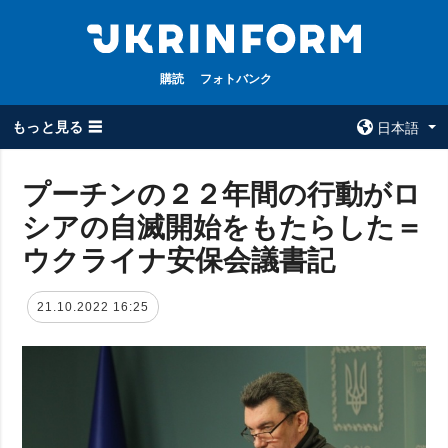
購読
フォトバンク
もっと見る ☰
日本語
×
プーチンの２２年間の行動がロ
シアの自滅開始をもたらした＝
全てのトピック
ウクルインフォ
ルム
ウクライナ安保会議書記
戦争
ウクルインフォル
被占領地
ムについて
21.10.2022 16:25
政治
コンタクト
経済・復興
防衛
社会・文化
スポーツ