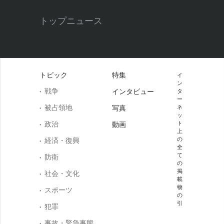
トップニュース
トピック
特集
イ
ン
戦争
インタビュー
タ
ー
被占領地
写真
ネ
ッ
政治
ト
動画
上
の
経済・復興
全
て
防衛
の
掲
社会・文化
載
物
スポーツ
の
引
犯罪
事故・緊急事態