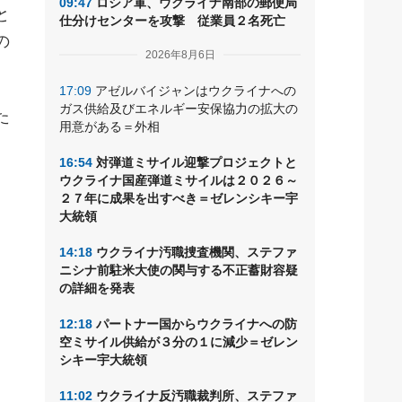
09:47
ロシア軍、ウクライナ南部の郵便局
と
仕分けセンターを攻撃 従業員２名死亡
の
2026年8月6日
17:09
アゼルバイジャンはウクライナへの
ガス供給及びエネルギー安保協力の拡大の
た
用意がある＝外相
16:54
対弾道ミサイル迎撃プロジェクトと
ウクライナ国産弾道ミサイルは２０２６～
２７年に成果を出すべき＝ゼレンシキー宇
大統領
14:18
ウクライナ汚職捜査機関、ステファ
ニシナ前駐米大使の関与する不正蓄財容疑
の詳細を発表
12:18
パートナー国からウクライナへの防
空ミサイル供給が３分の１に減少＝ゼレン
シキー宇大統領
11:02
ウクライナ反汚職裁判所、ステファ