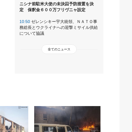
ニシナ前駐米大使の未決囚予防措置を決
定 保釈金６００万フリヴニャ設定
10:50
ゼレンシキー宇大統領、ＮＡＴＯ事
務総長とウクライナへの迎撃ミサイル供給
について協議
全てのニュース