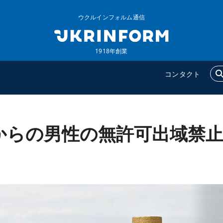
ウクルインフォルム通信
1918年創業
コンタクト
からの男性の無許可出域禁
ウクルインフォルム
追加
ウクルインフォルムについ
特集
て
インタビュー
コンタクト
写真
動画