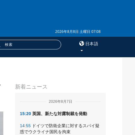
2026年8月8日 土曜日 07:08
日本語
×
止
サービス
新着ニュース
購読
フォトバンク
2026年8月7日
15:20
英国、新たな対露制裁を発動
14:55
ドイツで防衛企業に対するスパイ疑
惑でウクライナ国民を拘束