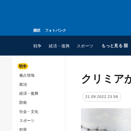
購読
フォトバンク
もっと見る ☰
戦争
経済・復興
スポーツ
戦争
クリミア
被占領地
全てのトピック
政治
戦争
経済・復興
被占領地
21.09.2022 23:58
防衛
政治
社会・文化
経済・復興
スポーツ
防衛
犯罪