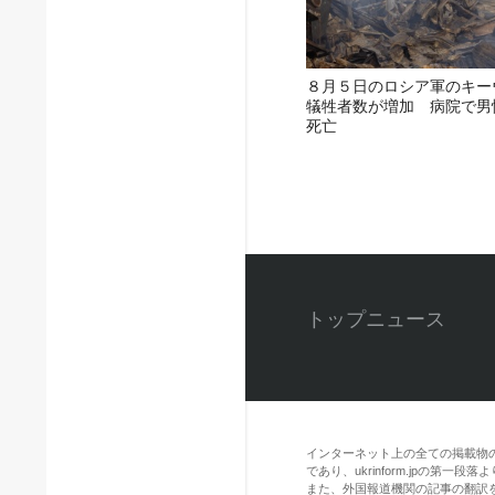
８月５日のロシア軍のキー
犠牲者数が増加 病院で男
死亡
トップニュース
インターネット上の全ての掲載物
であり、ukrinform.jpの第
また、外国報道機関の記事の翻訳を引用