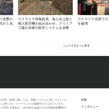
ウ攻撃の
ウクライナ情報総局、無人水上邸と
ウクライナ北部でロ
性が１名
無人航空機を組み合わせ、クリミア
を破壊
で露占領軍の防空システムを攻撃
ニュースをもっと見る
特集
の引用・使用に際しては、検索システムに対してオープン
一段落より上部へのハイパーリンクが義務付けてられています。
インタビュー
する場合は、ukrinform.jp及びその外国報道機関の