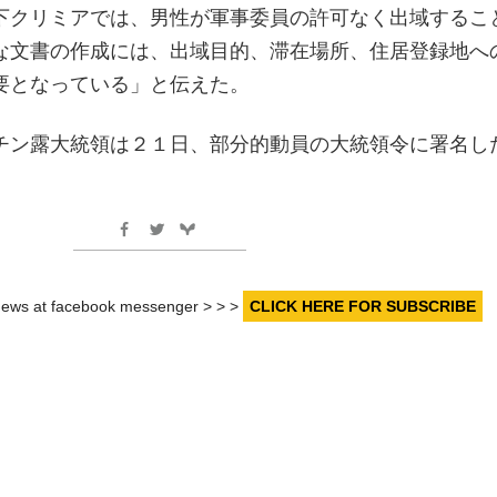
下クリミアでは、男性が軍事委員の許可なく出域するこ
な文書の作成には、出域目的、滞在場所、住居登録地へ
要となっている」と伝えた。
チン露大統領は２１日、部分的動員の大統領令に署名し
。
r news at facebook messenger > > >
CLICK HERE FOR SUBSCRIBE