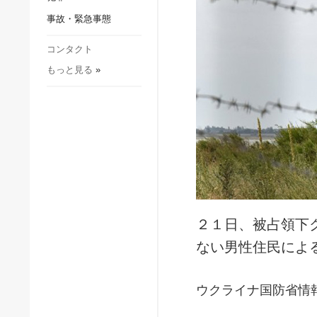
社会・文化
事故・緊急事態
スポーツ
犯罪
コンタクト
もっと見る
»
事故・緊急事態
２１日、被占領下
ない男性住民によ
ウクライナ国防省情