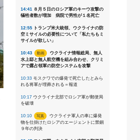
14:41
８月５日のロシア軍のキーウ攻撃の
犠牲者数が増加 病院で男性が１名死亡
12:55
トランプ米大統領、ウクライナの防
空ミサイルの必要性について「私たちもミ
サイルが欲しい」
10:43
ウクライナ情報総局、無人
動画
水上邸と無人航空機を組み合わせ、クリミ
アで露占領軍の防空システムを攻撃
10:33
モスクワでの爆発で死亡したとみら
れる将軍が埋葬される＝報道
10:17
ウクライナ北部でロシア軍が郵便局
の
を破壊
10:10
ウクライナ軍人の車に爆発
写真
物を仕掛けたロシアのエージェントに禁錮
９年の判決