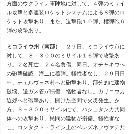
方面のウクライナ軍陣地に対して、４弾のミサイ
ル攻撃と多連装ロケットシステムによる８弾のロ
ケット攻撃あり。また、迫撃砲１０弾、榴弾砲６
弾の攻撃あり。
ミコライウ州（南部）
：２９日、ミコライウ市に
対して、Ｓ－３００のミサイル１６弾で攻撃あ
り。２名死亡、２４名負傷。同日、オチャキウへ
の砲撃確認。海上に着弾。犠牲者なし。２９日日
中、チェルヴォネ村へと砲撃あり、部分的に建物
破壊、送ガス管が損傷。犠牲者なし。カリニウカ
近郊へと砲撃あり、開けた空間で火災発生。夕
方、Ｓ－３００ミサイルにて、バシュタンカ共同
体への攻撃あり。民間の建物が損傷。犠牲者な
し。コンタクト・ライン上のベレズネフヴァテ共