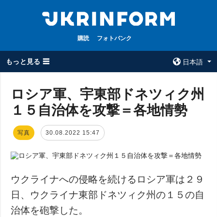
購読
フォトバンク
もっと見る ☰
日本語
×
ロシア軍、宇東部ドネツィク州
１５自治体を攻撃＝各地情勢
全てのトピック
ウクルインフォ
ルム
戦争
写真
30.08.2022 15:47
ウクルインフォル
被占領地
ムについて
政治
コンタクト
経済・復興
ウクライナへの侵略を続けるロシア軍は２９
防衛
日、ウクライナ東部ドネツィク州の１５の自
社会・文化
治体を砲撃した。
スポーツ