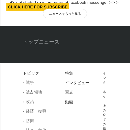
Let’s get started read our news at facebook messenger > > >
CLICK HERE FOR SUBSCRIBE
ニュースをもっと見る
トップニュース
トピック
特集
イ
ン
戦争
インタビュー
タ
ー
被占領地
写真
ネ
ッ
政治
ト
動画
上
の
経済・復興
全
て
防衛
の
掲