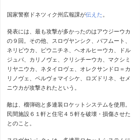
犯罪
国家警察ドネツィク州広報課が
伝えた
。
事故・緊急事態
発表には、最も攻撃が多かったのはアウジーウカ
追加
サービス
の９回。その他、スロヴヤンシク、バフムート、
特集
購読
ネリピウカ、ピウニチネ、ヘオルヒーウカ、ドル
インタビュー
フォトバンク
ジュバ、カリノヴェ、クリシチーウカ、マクシミ
写真
リヤニウカ、ネタイロヴェ、オレクサンドロ＝カ
動画
リノヴェ、ペルヴォマイシケ、ロズドリネ、セメ
ニウカが攻撃されたという。
敵は、榴弾砲と多連装ロケットシステムを使用。
民間施設６１軒と住宅４５軒を破壊・損傷させた
とのこと。