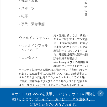
社会・文化
載
物
スポーツ
の
引
犯罪
事故・緊急事態
用・使用に際しては、検索シ
ウクルインフォルム
ステムに対してオープンであ
り、ukrinform.jpの第一段落よ
ウクルインフォル
り上部へのハイパーリンクが
ムについて
義務付けてられています。ま
た、外国報道機関の記事の翻
コンタクト
訳を引用する場合は、
ukrinform.jp及びその外国報道
機関のウェブサイトにハイパ
ーリンクを貼り付ける場合のみ可能です。「宣伝」のマー
クあるいは免責事項のある記事については、該当記事は１
９９６年７月３日付第２７０／９６－ＢＰウクライナ法
「宣伝」法第９条３項及び２０２３年３月３１日付第２８
４９ー９ウクライナ法「メディア」の該当部分に従った上
で、合意／会計を根拠に掲載されています。
×
当サイトではCookieを使用しています。サイトの閲覧を
オンラインメディア主体 メディア識別番号：R40-01421.
続けることで、
プライバシーおよびデータ保護ポリシー
に同意したものとみなされます。
© 2015-2026 Ukrinform. All rights reserved.