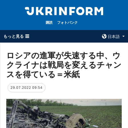
購読
フォトバンク
もっと見る ☰
日本語
×
ロシアの進軍が失速する中、ウ
クライナは戦局を変えるチャン
全てのトピック
ウクルインフォ
ルム
スを得ている＝米紙
戦争
ウクルインフォル
被占領地
ムについて
29.07.2022 09:54
政治
コンタクト
経済・復興
防衛
社会・文化
スポーツ