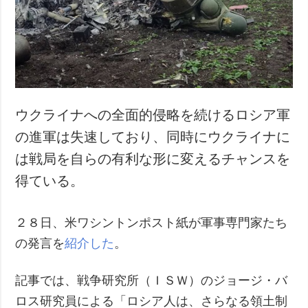
犯罪
事故・緊急事態
追加
サービス
特集
購読
インタビュー
フォトバンク
ウクライナへの全面的侵略を続けるロシア軍
写真
の進軍は失速しており、同時にウクライナに
動画
は戦局を自らの有利な形に変えるチャンスを
得ている。
２８日、米ワシントンポスト紙が軍事専門家たち
の発言を
紹介した
。
記事では、戦争研究所（ＩＳＷ）のジョージ・バ
ロス研究員による「ロシア人は、さらなる領土制