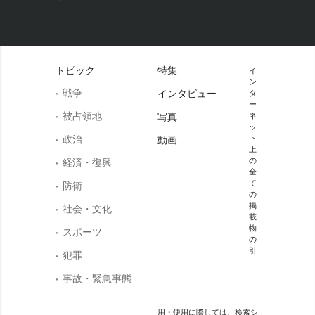
トピック
特集
イ
ン
戦争
インタビュー
タ
ー
被占領地
写真
ネ
ッ
政治
ト
動画
上
の
経済・復興
全
て
防衛
の
掲
社会・文化
載
物
スポーツ
の
引
犯罪
事故・緊急事態
用・使用に際しては、検索シ