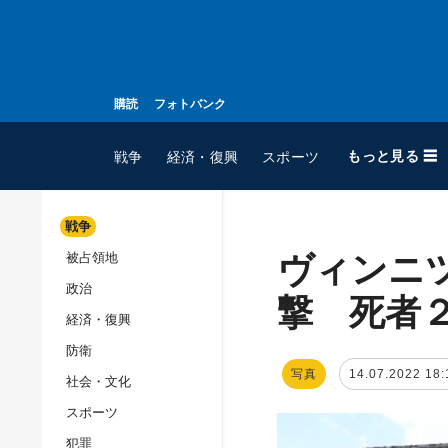
購読
フォトバンク
もっと見る ☰
戦争
経済・復興
スポーツ
戦争
ヴィンニ
被占領地
全てのトピック
政治
戦争
撃 死者
経済・復興
被占領地
防衛
政治
写真
14.07.2022 18:
社会・文化
経済・復興
スポーツ
防衛
犯罪