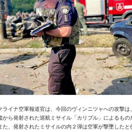
クライナ空軍報道官は、今回のヴィンニツャへの攻撃は
艦から発射された巡航ミサイル「カリブル」によるもの
また、発射されたミサイルの内２弾は空軍が撃墜したと