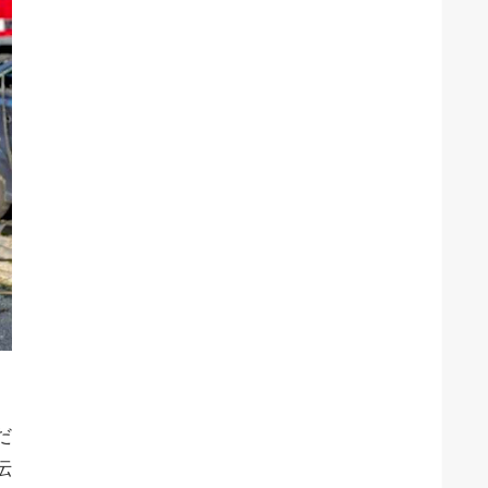
、
だ
伝