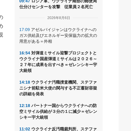
09:47
ロシア軍、ウクライナ南部の郵便局
仕分けセンターを攻撃 従業員２名死亡
の
2026年8月6日
め
17:09
アゼルバイジャンはウクライナへの
親
ガス供給及びエネルギー安保協力の拡大の
用意がある＝外相
。
16:54
対弾道ミサイル迎撃プロジェクトと
ウクライナ国産弾道ミサイルは２０２６～
２７年に成果を出すべき＝ゼレンシキー宇
大統領
14:18
ウクライナ汚職捜査機関、ステファ
ニシナ前駐米大使の関与する不正蓄財容疑
の詳細を発表
12:18
パートナー国からウクライナへの防
空ミサイル供給が３分の１に減少＝ゼレン
シキー宇大統領
11:02
ウクライナ反汚職裁判所、ステファ