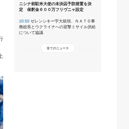
ニシナ前駐米大使の未決囚予防措置を決
定 保釈金６００万フリヴニャ設定
10:50
ゼレンシキー宇大統領、ＮＡＴＯ事
務総長とウクライナへの迎撃ミサイル供給
、
について協議
行
、
全てのニュース
上