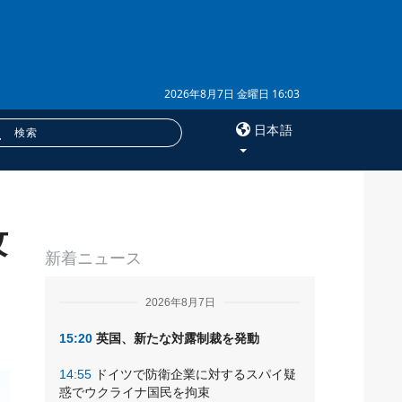
2026年8月7日 金曜日 16:03
日本語
×
攻
サービス
新着ニュース
購読
フォトバンク
2026年8月7日
15:20
英国、新たな対露制裁を発動
14:55
ドイツで防衛企業に対するスパイ疑
惑でウクライナ国民を拘束