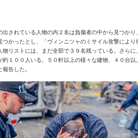
の出されている人物の内２名は負傷者の中から見つかり
見つかったとし、「ヴィンニツャのミサイル攻撃により
人物リストには、まだ全部で３９名残っている。さらに
が約１００人いる。５０軒以上の様々な建物、４０台以
と報告した。