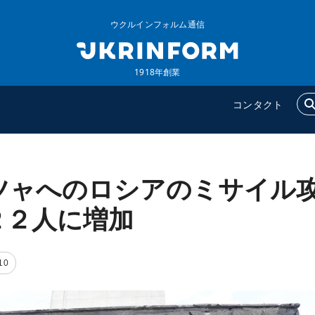
ウクルインフォルム通信
1918年創業
コンタクト
ツャへのロシアのミサイル
ウクルインフォルム
追加
ウクルインフォルムについ
特集
２２人に増加
て
インタビュー
コンタクト
写真
10
動画