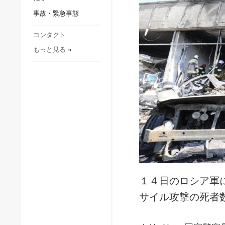
社会・文化
事故・緊急事態
スポーツ
犯罪
コンタクト
もっと見る
»
事故・緊急事態
１４日のロシア軍
サイル攻撃の死者