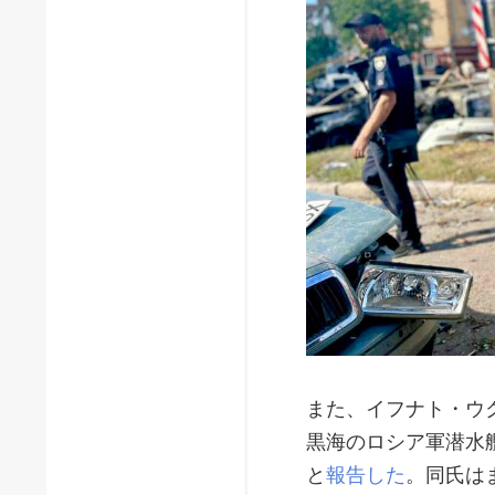
また、イフナト・ウ
黒海のロシア軍潜水
と
報告した
。同氏は