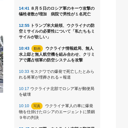
14:41
８月５日のロシア軍のキーウ攻撃の
犠牲者数が増加 病院で男性が１名死亡
12:55
トランプ米大統領、ウクライナの防
空ミサイルの必要性について「私たちもミ
サイルが欲しい」
10:43
ウクライナ情報総局、無人
動画
水上邸と無人航空機を組み合わせ、クリミ
アで露占領軍の防空システムを攻撃
10:33
モスクワでの爆発で死亡したとみら
れる将軍が埋葬される＝報道
10:17
ウクライナ北部でロシア軍が郵便局
を破壊
ミ
10:10
ウクライナ軍人の車に爆発
写真
物を仕掛けたロシアのエージェントに禁錮
９年の判決