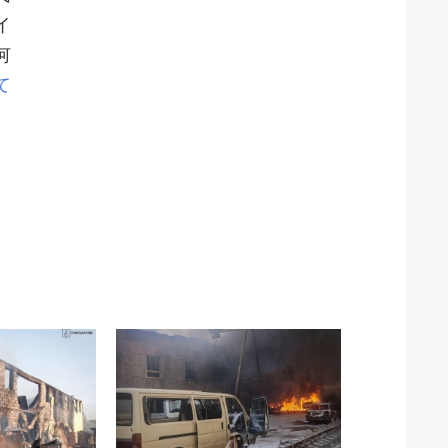
イ
何
て