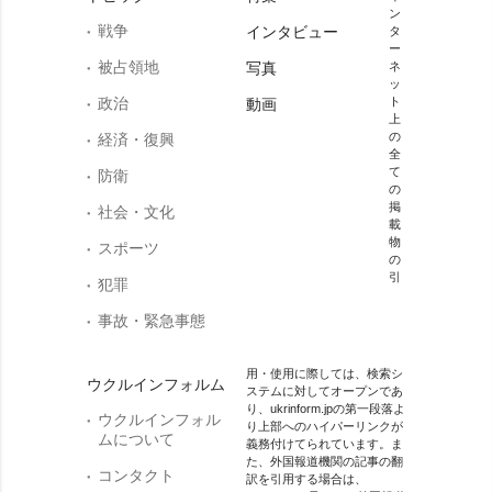
ン
戦争
インタビュー
タ
ー
被占領地
写真
ネ
ッ
政治
ト
動画
上
の
経済・復興
全
て
防衛
の
掲
社会・文化
載
物
スポーツ
の
引
犯罪
事故・緊急事態
用・使用に際しては、検索シ
ウクルインフォルム
ステムに対してオープンであ
り、ukrinform.jpの第一段落よ
ウクルインフォル
り上部へのハイパーリンクが
ムについて
義務付けてられています。ま
た、外国報道機関の記事の翻
コンタクト
訳を引用する場合は、