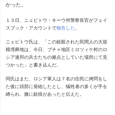
かった。
犯罪
事故・緊急事態
１３日、ニェビトウ・キーウ州警察長官がフェイ
追加
サービス
スブック・アカウントで
報告した
。
特集
購読
ニェビトウ氏は、「この銃殺された民間人の大規
インタビュー
フォトバンク
模埋葬地は、今日、ブチャ地区ミロツィケ村のロ
写真
シア連邦の兵士たちの拠点としていた場所にて見
動画
つかった」と書き込んだ。
同氏はまた、ロシア軍人は７名の住民に拷問をし
た後に頭部に発砲したとし、犠牲者の多くが手を
縛られ、膝に銃痕があったと伝えた。