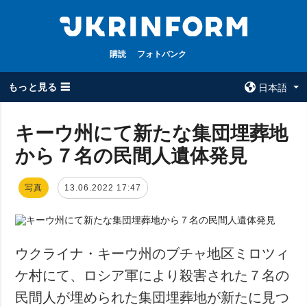
購読
フォトバンク
もっと見る ☰
日本語
×
キーウ州にて新たな集団埋葬地
から７名の民間人遺体発見
全てのトピック
ウクルインフォ
ルム
戦争
写真
13.06.2022 17:47
ウクルインフォル
被占領地
ムについて
政治
コンタクト
経済・復興
ウクライナ・キーウ州のブチャ地区ミロツィ
防衛
ケ村にて、ロシア軍により殺害された７名の
社会・文化
民間人が埋められた集団埋葬地が新たに見つ
スポーツ