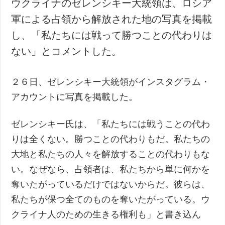
ウクライナのゼレンシキー大統領は、ロシア
犯罪
軍による占領から解放された地の写真を掲載
事故・緊急事態
し、「私たちには戦って勝つことの代わりは
ない」とコメントした。
追加
サービス
特集
購読
２６日、ゼレンシキー大統領がインスタグラム・
インタビュー
フォトバンク
アカウントに写真を掲載した。
写真
動画
ゼレンシキー氏は、「私たちには戦うことの代わ
りは全くない。勝つことの代わりもだ。私たちの
大地と私たちの人々を解放することの代わりもな
い。なぜなら、占領者は、私たちから単に何かを
奪いたがっているだけではないからだ。彼らは、
私たちが保つ全てのものを奪いたがっている。ウ
クライナ人のための生きる権利も」と書き込ん