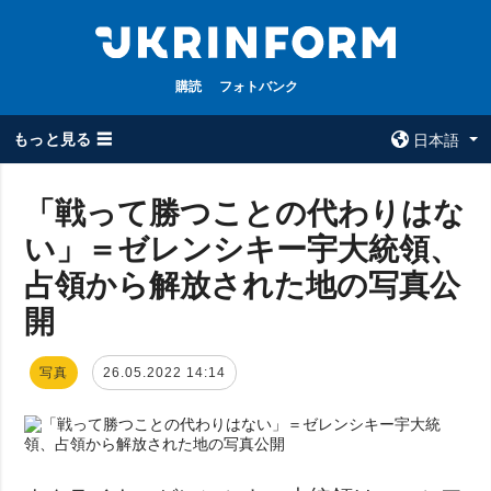
購読
フォトバンク
もっと見る ☰
日本語
×
「戦って勝つことの代わりはな
い」＝ゼレンシキー宇大統領、
全てのトピック
ウクルインフォ
ルム
占領から解放された地の写真公
戦争
ウクルインフォル
開
被占領地
ムについて
政治
コンタクト
写真
26.05.2022 14:14
経済・復興
防衛
社会・文化
スポーツ