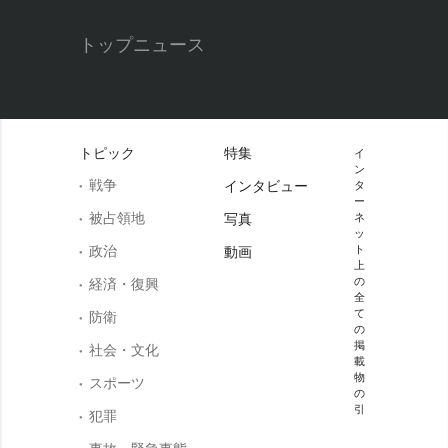
トップニュース
トピック
特集
イ
ン
戦争
インタビュー
タ
ー
被占領地
写真
ネ
ッ
政治
ト
動画
上
の
経済・復興
全
て
防衛
の
掲
社会・文化
載
物
スポーツ
の
引
犯罪