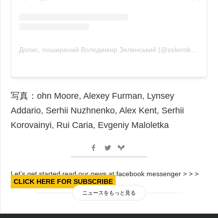
Допис, поширений Володимир Зеленський (@zelenskiy_official)
写真：ohn Moore, Alexey Furman, Lynsey
Addario, Serhii Nuzhnenko, Alex Kent, Serhii
Korovainyi, Rui Caria, Evgeniy Maloletka
Let’s get started read our news at facebook messenger > > >
CLICK HERE FOR SUBSCRIBE
ニュースをもっと見る