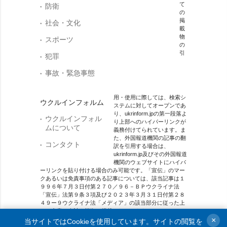
て
防衛
の
掲
社会・文化
載
物
スポーツ
の
引
犯罪
事故・緊急事態
用・使用に際しては、検索シ
ウクルインフォルム
ステムに対してオープンであ
り、ukrinform.jpの第一段落よ
ウクルインフォル
り上部へのハイパーリンクが
ムについて
義務付けてられています。ま
た、外国報道機関の記事の翻
コンタクト
訳を引用する場合は、
ukrinform.jp及びその外国報道
機関のウェブサイトにハイパ
ーリンクを貼り付ける場合のみ可能です。「宣伝」のマー
クあるいは免責事項のある記事については、該当記事は１
９９６年７月３日付第２７０／９６－ＢＰウクライナ法
「宣伝」法第９条３項及び２０２３年３月３１日付第２８
４９ー９ウクライナ法「メディア」の該当部分に従った上
で、合意／会計を根拠に掲載されています。
×
当サイトではCookieを使用しています。サイトの閲覧を
オンラインメディア主体 メディア識別番号：R40-01421.