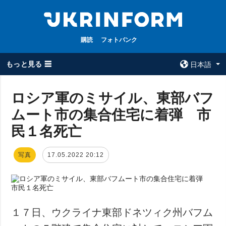
購読
フォトバンク
もっと見る ☰
日本語
×
ロシア軍のミサイル、東部バフ
ムート市の集合住宅に着弾 市
全てのトピック
ウクルインフォ
ルム
民１名死亡
戦争
ウクルインフォル
被占領地
ムについて
写真
17.05.2022 20:12
政治
コンタクト
経済・復興
防衛
社会・文化
１７日、ウクライナ東部ドネツィク州バフム
スポーツ