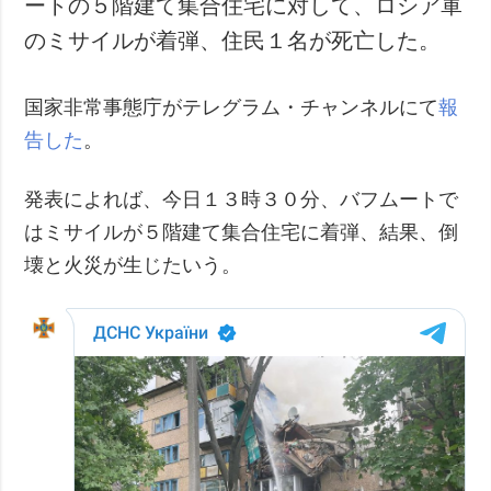
ートの５階建て集合住宅に対して、ロシア軍
犯罪
のミサイルが着弾、住民１名が死亡した。
事故・緊急事態
国家非常事態庁がテレグラム・チャンネルにて
報
追加
サービス
告した
。
特集
購読
インタビュー
フォトバンク
発表によれば、今日１３時３０分、バフムートで
写真
はミサイルが５階建て集合住宅に着弾、結果、倒
動画
壊と火災が生じたいう。