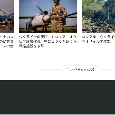
イナのス
ウクライナ保安庁、対ロシア「４０
ロシア軍、ウクライ
の従業員
日間影響作戦」中に１００を超える
をミサイルで攻撃 
イスの倉
戦略施設を攻撃
ニュースをもっと見る