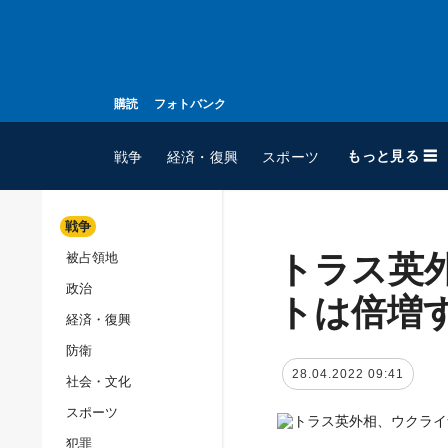
購読
フォトバンク
もっと見る ☰
戦争
経済・復興
スポーツ
戦争
トラス英
被占領地
全てのトピック
政治
戦争
トは倍増
経済・復興
被占領地
防衛
政治
28.04.2022 09:41
社会・文化
経済・復興
スポーツ
防衛
犯罪