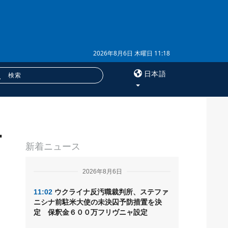
2026年8月6日 木曜日 11:18
日本語
×
ー
サービス
新着ニュース
購読
フォトバンク
2026年8月6日
11:02
ウクライナ反汚職裁判所、ステファ
ニシナ前駐米大使の未決囚予防措置を決
定 保釈金６００万フリヴニャ設定