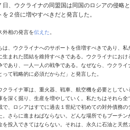
７日、ウクライナの同盟国は同国のロシアの侵略
トを２倍に増やすべきだと発言した。
ス外相の発言を
伝えた
。
ちは、ウクライナへのサポートを倍増すべきであり、私
に生まれた団結を維持すべきである。ウクライナにおけ
争であり、一人一人の戦争である。なぜなら、ウクライ
とって戦略的に必須だからだ」と発言した。
ウクライナ軍は、重火器、戦車、航空機を必要としてい
庫を深く掘り、生産を増やしていく。私たちはそれら全
裁で、ロシアはすでに過去１世紀で初めての対外債務の
た。さらに進まねばならない。どんな場所でもプーチン
金を投入できてはならない。それは、永久に石油と天然