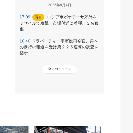
2026年8月4日
17:09
ロシア軍がオデーサ郊外を
写真
ミサイルで攻撃 市場付近に着弾、３名負
傷
16:46
ドラパーティー宇軍総司令官、兵へ
の暴行の報道を受け第２２５連隊の調査を
指示
全てのニュース