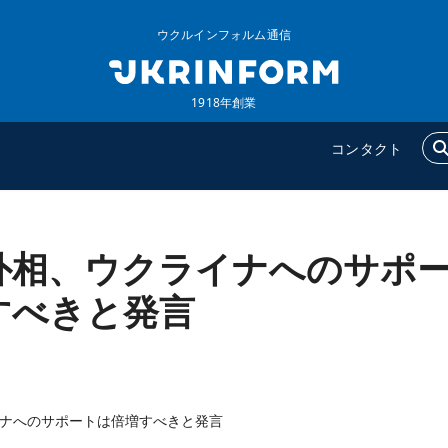
ウクルインフォルム通信
1918年創業
コンタクト
外相、ウクライナへのサポ
ウクルインフォルム
追加
ウクルインフォルムについ
特集
すべきと発言
て
インタビュー
コンタクト
写真
動画