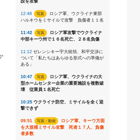
設を攻撃
12:48
ロシア軍、ウクライナ東部
写真
、
ハルキウをミサイルで攻撃 負傷者１１名
、
11:42
ロシア軍攻撃でウクライナ
写真
中部キーウ州で１６名死亡、２８名負傷
11:12
ゼレンシキー宇大統領、和平交渉に
か
ついて「私たちはあらゆる形式への準備が
ある」
10:47
ロシア軍、ウクライナの大
写真
、
型ホームセンター企業の重要施設を複数破
壊 従業員１名死亡
10:25
ウクライナ防空、ミサイルを全く迎
撃できず
09:51
ロシア軍、キーウ方面
写真・動画
を大規模ミサイル攻撃 死者１７人、負傷
者多数