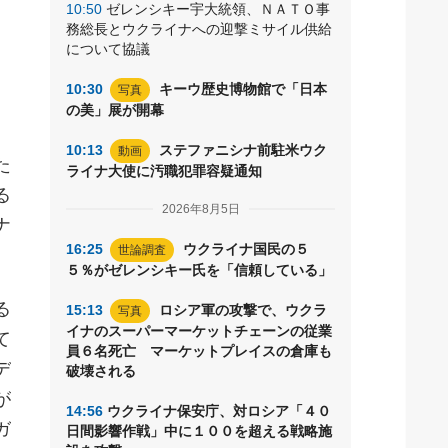
10:50
ゼレンシキー宇大統領、ＮＡＴＯ事
と
務総長とウクライナへの迎撃ミサイル供給
について協議
10:30
キーウ歴史博物館で「日本
写真
の美」展が開幕
10:13
ステファニシナ前駐米ウク
動画
た
ライナ大使に汚職犯罪容疑通知
る
2026年8月5日
ナ
16:25
ウクライナ国民の５
世論調査
５％がゼレンシキー氏を「信頼している」
る
15:13
ロシア軍の攻撃で、ウクラ
写真
イナのスーパーマーケットチェーンの従業
て
員６名死亡 マーケットプレイスの倉庫も
デ
破壊される
が
14:56
ウクライナ保安庁、対ロシア「４０
ガ
日間影響作戦」中に１００を超える戦略施