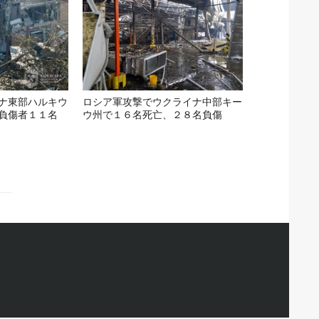
ナ東部ハルキウ
ロシア軍攻撃でウクライナ中部キー
負傷者１１名
ウ州で１６名死亡、２８名負傷