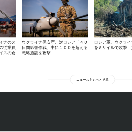
イナのス
ウクライナ保安庁、対ロシア「４０
ロシア軍、ウクライ
の従業員
日間影響作戦」中に１００を超える
をミサイルで攻撃 
イスの倉
戦略施設を攻撃
ニュースをもっと見る