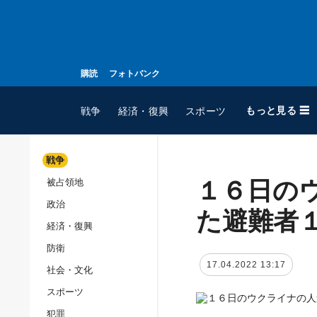
購読
フォトバンク
もっと見る ☰
戦争
経済・復興
スポーツ
戦争
１６日の
被占領地
全てのトピック
政治
戦争
た避難者
経済・復興
被占領地
防衛
政治
17.04.2022 13:17
社会・文化
経済・復興
スポーツ
防衛
犯罪