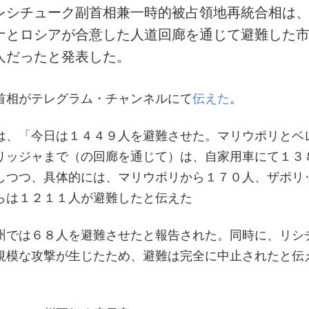
レシチューク副首相兼一時的被占領地再統合相は
ナとロシアが合意した人道回廊を通じて避難した
人だったと発表した。
首相がテレグラム・チャンネルにて
伝えた
。
は、「今日は１４４９人を避難させた。マリウポリとベ
リッジャまで（の回廊を通じて）は、自家用車にて１３
しつつ、具体的には、マリウポリから１７０人、ザポリ
らは１２１１人が避難したと伝えた
州では６８人を避難させたと報告された。同時に、リシ
規模な攻撃が生じたため、避難は完全に中止されたと伝