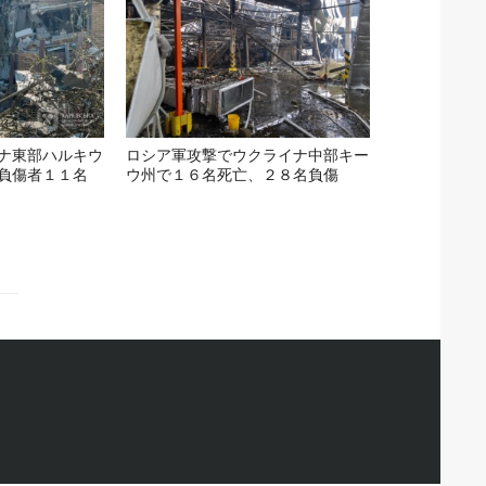
ナ東部ハルキウ
ロシア軍攻撃でウクライナ中部キー
負傷者１１名
ウ州で１６名死亡、２８名負傷