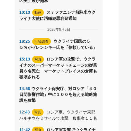
の美」展が開幕
10:13
ステファニシナ前駐米ウク
動画
ライナ大使に汚職犯罪容疑通知
2026年8月5日
16:25
ウクライナ国民の５
世論調査
５％がゼレンシキー氏を「信頼している」
15:13
ロシア軍の攻撃で、ウクラ
写真
イナのスーパーマーケットチェーンの従業
員６名死亡 マーケットプレイスの倉庫も
破壊される
14:56
ウクライナ保安庁、対ロシア「４０
日間影響作戦」中に１００を超える戦略施
設を攻撃
12:48
ロシア軍、ウクライナ東部
写真
ハルキウをミサイルで攻撃 負傷者１１名
11:42
ロシア軍攻撃でウクライナ
写真