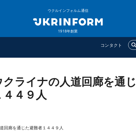
ウクルインフォルム通信
1918年創業
コンタクト
ウクライナの人道回廊を通
ウクルインフォルム
追加
ウクルインフォルムについ
特集
１４４９人
て
インタビュー
コンタクト
写真
動画