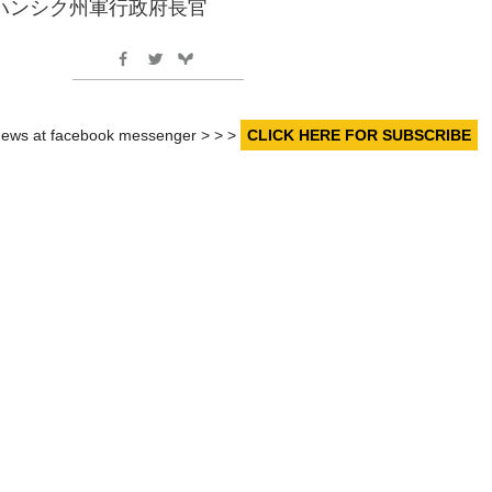
ハンシク州軍行政府長官
r news at facebook messenger > > >
CLICK HERE FOR SUBSCRIBE