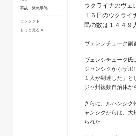
社会・文化
ウクライナのヴェ
事故・緊急事態
スポーツ
１６日のウクライ
犯罪
コンタクト
民の数は１４４９
もっと見る
»
事故・緊急事態
ヴェレシチューク副
ヴェレシチューク氏
ジャンシクからザポ
１人が到達した」と
ジャ州複数自治体か
さらに、ルハンシク
ャンシクからは、大
られた。