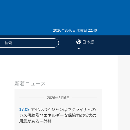
2026年8月6日 木曜日 22:40
日本語
×
じ
サービス
新着ニュース
購読
フォトバンク
2026年8月6日
17:09
アゼルバイジャンはウクライナへの
ガス供給及びエネルギー安保協力の拡大の
用意がある＝外相