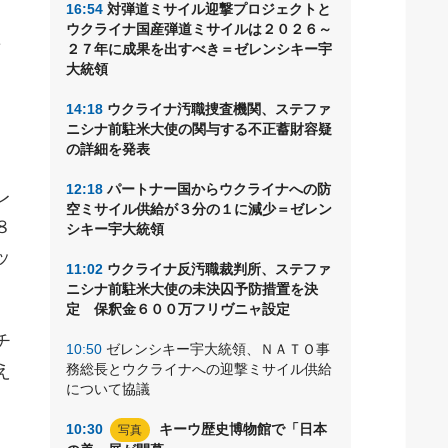
16:54
対弾道ミサイル迎撃プロジェクトと
、
ウクライナ国産弾道ミサイルは２０２６～
市
２７年に成果を出すべき＝ゼレンシキー宇
大統領
14:18
ウクライナ汚職捜査機関、ステファ
ニシナ前駐米大使の関与する不正蓄財容疑
の詳細を発表
12:18
パートナー国からウクライナへの防
レ
空ミサイル供給が３分の１に減少＝ゼレン
８
シキー宇大統領
ッ
11:02
ウクライナ反汚職裁判所、ステファ
ニシナ前駐米大使の未決囚予防措置を決
定 保釈金６００万フリヴニャ設定
チ
10:50
ゼレンシキー宇大統領、ＮＡＴＯ事
え
務総長とウクライナへの迎撃ミサイル供給
について協議
10:30
キーウ歴史博物館で「日本
写真