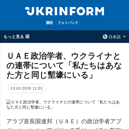
購読
フォトバンク
もっと見る ☰
日本語
×
ＵＡＥ政治学者、ウクライナと
の連帯について「私たちはあな
全てのトピック
ウクルインフォ
ルム
た方と同じ塹壕にいる」
戦争
ウクルインフォル
被占領地
ムについて
13.03.2026 11:03
政治
コンタクト
経済・復興
防衛
社会・文化
アラブ首長国連邦（ＵＡＥ）の政治学者アブ
スポーツ