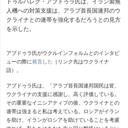
ドゥルハレク・アブドゥラ氏は、イラン製無
犯罪
人機への対策支援は、アラブ首長国連邦のウ
事故・緊急事態
クライナとの連帯を強化するだろうとの見方
を示した。
追加
サービス
特集
購読
インタビュー
フォトバンク
アブドゥラ氏がウクルインフォルムとのインタビ
写真
ューの際に
発言した
（リンク先はウクライナ
動画
語）。
アブドゥラ氏は、「アラブ首長国連邦国民は皆、
ウクライナの支援に感謝し、高く評価している。
その重要なイニシアティブの後、ウクライナとの
連帯は強まると私は考えている。ロシアがイラン
を助け、イランがロシアを助けていることを考慮