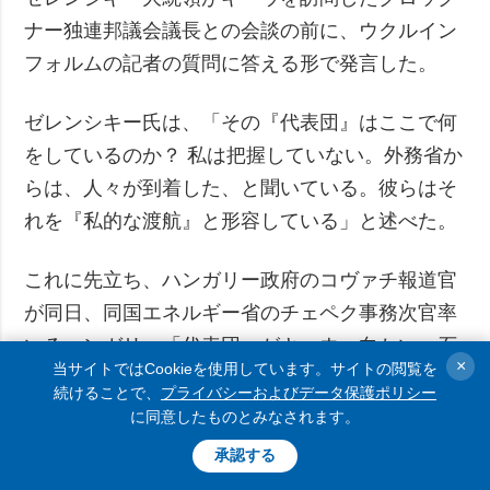
ナー独連邦議会議長との会談の前に、ウクルイン
フォルムの記者の質問に答える形で発言した。
ゼレンシキー氏は、「その『代表団』はここで何
をしているのか？ 私は把握していない。外務省か
らは、人々が到着した、と聞いている。彼らはそ
れを『私的な渡航』と形容している」と述べた。
これに先立ち、ハンガリー政府のコヴァチ報道官
が同日、同国エネルギー省のチェペク事務次官率
いるハンガリー「代表団」がキーウへ向かい、石
×
当サイトではCookieを使用しています。サイトの閲覧を
油パイプライン「ドルジュバ」の稼働再開に向け
続けることで、
プライバシーおよびデータ保護ポリシー
た交渉を行う予定であると発表していた。
に同意したものとみなされます。
承認する
他方、ウクライナ外務省のティーヒー報道官は同