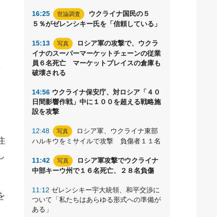
16:25
ウクライナ国民の５
世論調査
５％がゼレンシキー氏を「信頼している」
ラ
15:13
ロシア軍の攻撃で、ウクラ
写真
み
イナのスーパーマーケットチェーンの従業
員６名死亡 マーケットプレイスの倉庫も
対
破壊される
14:56
ウクライナ保安庁、対ロシア「４０
日間影響作戦」中に１００を超える戦略施
設を攻撃
12:48
ロシア軍、ウクライナ東部
写真
住
ハルキウをミサイルで攻撃 負傷者１１名
し
11:42
ロシア軍攻撃でウクライナ
写真
中部キーウ州で１６名死亡、２８名負傷
11:12
ゼレンシキー宇大統領、和平交渉に
を
ついて「私たちはあらゆる形式への準備が
ある」