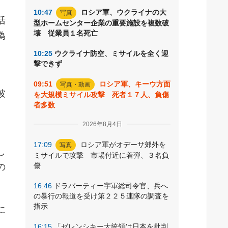
10:47
ロシア軍、ウクライナの大
写真
活
型ホームセンター企業の重要施設を複数破
壊 従業員１名死亡
偽
10:25
ウクライナ防空、ミサイルを全く迎
撃できず
09:51
ロシア軍、キーウ方面
写真・動画
彼
を大規模ミサイル攻撃 死者１７人、負傷
者多数
2026年8月4日
17:09
ロシア軍がオデーサ郊外を
写真
し
ミサイルで攻撃 市場付近に着弾、３名負
傷
の
16:46
ドラパーティー宇軍総司令官、兵へ
の暴行の報道を受け第２２５連隊の調査を
指示
に
16:15
「ゼレンシキー大統領は日本を批判