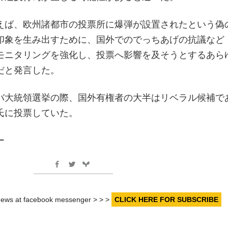
えば、欧州諸都市の投票所に爆弾が設置されたという偽
印象を生み出すために、国外でのでっちあげの抗議など
モニタリングを強化し、投票へ影響を及そうとするあら
だと発言した。
バ大統領選挙の際、国外有権者の大半はリベラル候補で
氏に投票していた。
ー
r news at facebook messenger > > >
CLICK HERE FOR SUBSCRIBE