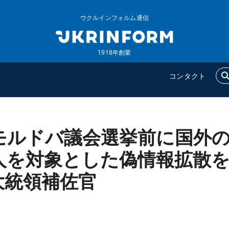
ウクルインフォルム通信
1918年創業
コンタクト
モルドバ議会選挙前に国外
ウクルインフォルム
追加
ウクルインフォルムについ
特集
人を対象とした偽情報拡散
て
インタビュー
大統領補佐官
コンタクト
写真
動画