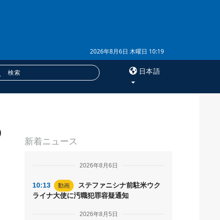
2026年8月6日 木曜日 10:19
日本語
×
の
サービス
新着ニュース
購読
を
フォトバンク
2026年8月6日
10:13
ステファニシナ前駐米ウク
動画
ライナ大使に汚職犯罪容疑通知
2026年8月5日