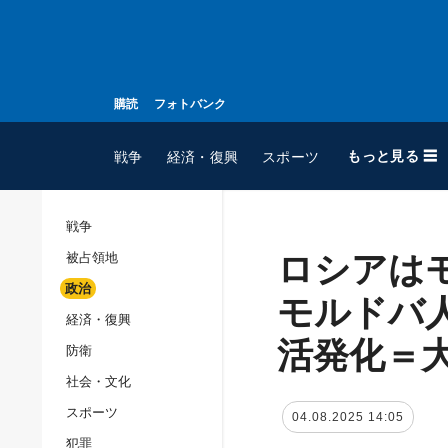
購読
フォトバンク
もっと見る ☰
戦争
経済・復興
スポーツ
戦争
ロシアは
被占領地
全てのトピック
政治
戦争
モルドバ
経済・復興
被占領地
活発化＝
防衛
政治
社会・文化
経済・復興
スポーツ
04.08.2025 14:05
防衛
犯罪