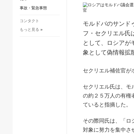
社会・文化
事故・緊急事態
スポーツ
犯罪
コンタクト
モルドバのサンド
もっと見る
»
事故・緊急事態
フ・セクリエル氏
として、ロシアが
象として偽情報拡
セクリエル補佐官が
セクリエル氏は、モ
の約２５万人の有権
ていると指摘した。
その際同氏は、「ロ
対象に努力を集中さ