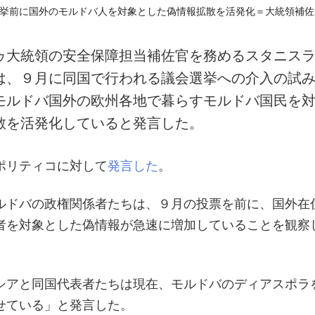
ゥ大統領の安全保障担当補佐官を務めるスタニス
は、９月に同国で行われる議会選挙への介入の試
モルドバ国外の欧州各地で暮らすモルドバ国民を
散を活発化していると発言した。
ポリティコに対して
発言した
。
ルドバの政権関係者たちは、９月の投票を前に、国外在
者を対象とした偽情報が急速に増加していることを観察
シアと同国代表者たちは現在、モルドバのディアスポラ
せている」と発言した。