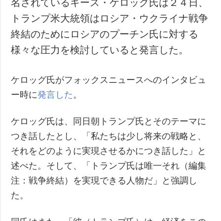
名されているキース・ケロッグ氏は２４日、
犯罪
トランプ米大統領はロシア・ウクライナ戦争
事故・緊急事態
終結のためにロシアのプーチン氏に対する
様々な圧力を検討していると発言した。
追加
サービス
特集
購読
ケロッグ氏がフォックスニュースへのインタビュ
インタビュー
フォトバンク
ー時に
発言した
。
写真
動画
ケロッグ氏は、同日朝トランプ氏とそのテーマに
つき話したとし、「私たちは少し将来の戦略と、
それをどのように実現させるかにつき話した」と
述べた。そして、「トランプ氏は唯一それ（編集
注：戦争終結）を実現できる人物だ」と強調し
た。