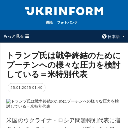
購読
フォトバンク
もっと見る ☰
日本語
×
トランプ氏は戦争終結のために
プーチンへの様々な圧力を検討
全てのトピック
ウクルインフォ
ルム
している＝米特別代表
戦争
ウクルインフォル
被占領地
ムについて
25.01.2025 01:40
政治
コンタクト
経済・復興
防衛
社会・文化
米国のウクライナ・ロシア問題特別代表に指
スポーツ