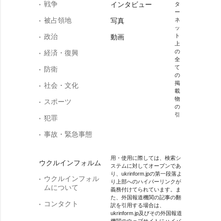
戦争
インタビュー
タ
ー
被占領地
写真
ネ
ッ
政治
ト
動画
上
の
経済・復興
全
て
防衛
の
掲
社会・文化
載
物
スポーツ
の
引
犯罪
事故・緊急事態
用・使用に際しては、検索シ
ウクルインフォルム
ステムに対してオープンであ
り、ukrinform.jpの第一段落よ
ウクルインフォル
り上部へのハイパーリンクが
ムについて
義務付けてられています。ま
た、外国報道機関の記事の翻
コンタクト
訳を引用する場合は、
ukrinform.jp及びその外国報道
機関のウェブサイトにハイパ