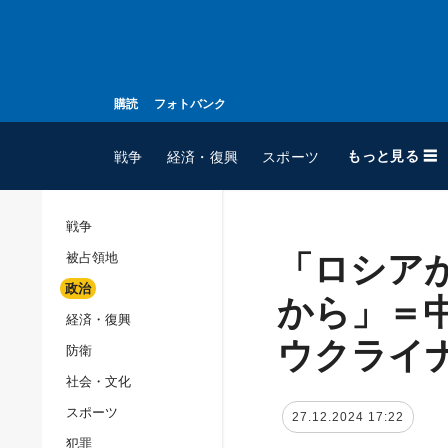
購読
フォトバンク
もっと見る ☰
戦争
経済・復興
スポーツ
戦争
「ロシア
被占領地
全てのトピック
政治
戦争
から」＝
経済・復興
被占領地
ウクライ
防衛
政治
社会・文化
経済・復興
スポーツ
27.12.2024 17:22
防衛
犯罪