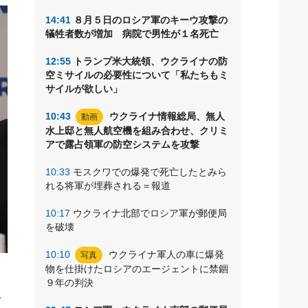
14:41
８月５日のロシア軍のキーウ攻撃の
犠牲者数が増加 病院で男性が１名死亡
12:55
トランプ米大統領、ウクライナの防
空ミサイルの必要性について「私たちもミ
サイルが欲しい」
10:43
ウクライナ情報総局、無人
動画
水上邸と無人航空機を組み合わせ、クリミ
アで露占領軍の防空システムを攻撃
10:33
モスクワでの爆発で死亡したとみら
れる将軍が埋葬される＝報道
10:17
ウクライナ北部でロシア軍が郵便局
を破壊
10:10
ウクライナ軍人の車に爆発
写真
物を仕掛けたロシアのエージェントに禁錮
支
９年の判決
で