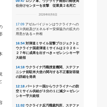
09:47
ロシア軍、ウクライナ南部の郵便局
あ
仕分けセンターを攻撃 従業員２名死亡
2026年8月6日
17:09
アゼルバイジャンはウクライナへの
の
ガス供給及びエネルギー安保協力の拡大の
形
用意がある＝外相
16:54
対弾道ミサイル迎撃プロジェクトと
ウクライナ国産弾道ミサイルは２０２６～
２７年に成果を出すべき＝ゼレンシキー宇
本
大統領
14:18
ウクライナ汚職捜査機関、ステファ
ニシナ前駐米大使の関与する不正蓄財容疑
況
の詳細を発表
と
12:18
パートナー国からウクライナへの防
。
空ミサイル供給が３分の１に減少＝ゼレン
、
シキー宇大統領
容
11:02
ウクライナ反汚職裁判所、ステファ