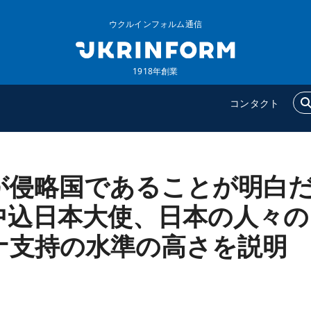
ウクルインフォルム通信
1918年創業
コンタクト
が侵略国であることが明白
ウクルインフォルム
追加
ウクルインフォルムについ
特集
中込日本大使、日本の人々の
て
インタビュー
ナ支持の水準の高さを説明
コンタクト
写真
動画