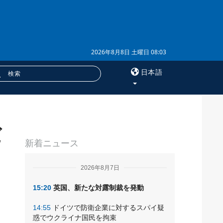
2026年8月8日 土曜日 08:03
日本語
×
だ
サービス
新着ニュース
購読
フォトバンク
2026年8月7日
15:20
英国、新たな対露制裁を発動
14:55
ドイツで防衛企業に対するスパイ疑
惑でウクライナ国民を拘束