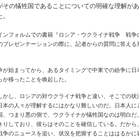
がその犠牲国であることについての明確な理解が
た。
インフォルムでの書籍『ロシア・ウクライナ戦争 戦争
のプレゼンテーションの際に、記者からの質問に答える
争が始まってから、あるタイミングで中東での紛争に日
らか移ったことを喚起した。
しかし、ロシアの対ウクライナ戦争と違い、そこでの状
日本の人々が理解するにはかなり難しいのだ。日本人に
国、つまり悪の側で、ウクライナが犠牲国なのは明白だ
きりしており、彼らはそのことを確信している。だから
戦争のニュースを追い、状況を把握することははるかに