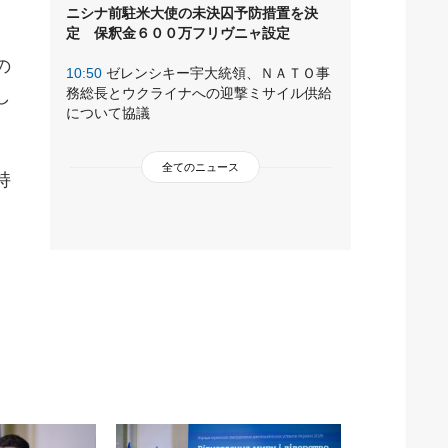
ニシナ前駐米大使の未決囚予防措置を決
定 保釈金６００万フリヴニャ設定
の
10:50
ゼレンシキー宇大統領、ＮＡＴＯ事
務総長とウクライナへの迎撃ミサイル供給
し
について協議
全てのニュース
持