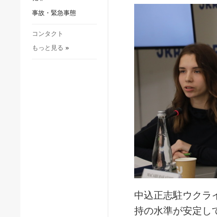
社会・文化
事故・緊急事態
スポーツ
犯罪
コンタクト
もっと見る
»
事故・緊急事態
中込正志駐ウクラ
持の水準が安定し