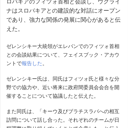
ロバキアのフィツォ首相と会談し、ウクライ
犯罪
ナはスロバキアとの建設的な対話にオープン
事故・緊急事態
であり、強力な関係の発展に関心があると伝
えた。
追加
サービス
特集
購読
ゼレンシキー大統領がエレバンでのフィツォ首相
インタビュー
フォトバンク
との会談結果について、フェイスブック・アカウ
写真
ントで
報告した
。
動画
ゼレンシキー氏は、同氏はフィツォ氏と様々な分
野での協力や、近い将来に政府間委員会会合を開
催することについて協議したと伝えた。
また同氏は、「キーウ及びブラチスラバへの相互
訪問について話し合った。それぞれのチームが日