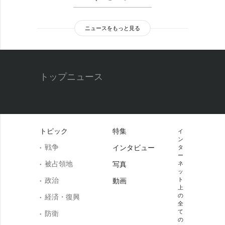
ニュースをもっと見る
トップニュース
トピック
特集
イ
ン
戦争
インタビュー
タ
ー
被占領地
写真
ネ
ッ
政治
ト
動画
上
の
経済・復興
全
て
防衛
の