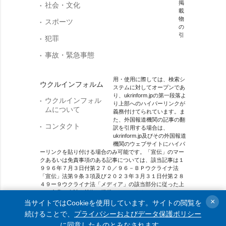
掲
社会・文化
載
物
スポーツ
の
引
犯罪
事故・緊急事態
用・使用に際しては、検索シ
ウクルインフォルム
ステムに対してオープンであ
り、ukrinform.jpの第一段落よ
ウクルインフォル
り上部へのハイパーリンクが
ムについて
義務付けてられています。ま
た、外国報道機関の記事の翻
コンタクト
訳を引用する場合は、
ukrinform.jp及びその外国報道
機関のウェブサイトにハイパ
ーリンクを貼り付ける場合のみ可能です。「宣伝」のマー
クあるいは免責事項のある記事については、該当記事は１
９９６年７月３日付第２７０／９６－ＢＰウクライナ法
「宣伝」法第９条３項及び２０２３年３月３１日付第２８
４９ー９ウクライナ法「メディア」の該当部分に従った上
で、合意／会計を根拠に掲載されています。
×
当サイトではCookieを使用しています。サイトの閲覧を
オンラインメディア主体 メディア識別番号：R40-01421.
続けることで、
プライバシーおよびデータ保護ポリシー
に同意したものとみなされます。
© 2015-2026 Ukrinform. All rights reserved.