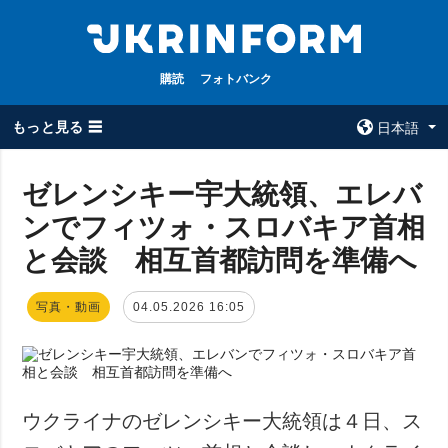
購読
フォトバンク
もっと見る ☰
日本語
×
ゼレンシキー宇大統領、エレバ
ンでフィツォ・スロバキア首相
全てのトピック
ウクルインフォ
ルム
と会談 相互首都訪問を準備へ
戦争
ウクルインフォル
被占領地
ムについて
写真・動画
04.05.2026 16:05
政治
コンタクト
経済・復興
防衛
社会・文化
ウクライナのゼレンシキー大統領は４日、ス
スポーツ