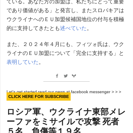
ている。あなた方の加盟は、私たちにとって重要
であり価値がある」と発言し、またスロバキアは
ウクライナへのＥＵ加盟候補国地位の付与を積極
的に支持してきたとも
述べていた
。
また、２０２４年４月にも、フィツォ氏は、ウク
ライナのＥＵ加盟について「完全に支持する」と
表明していた
。
Let’s get started read our news at facebook messenger > > >
CLICK HERE FOR SUBSCRIBE
ロシア軍、ウクライナ東部メレ
ーファをミサイルで攻撃 死者
５名、負傷等１９名