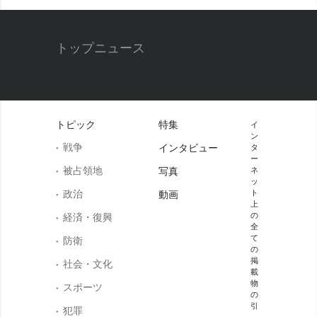
トップニュース
トピック
特集
イ
ン
戦争
インタビュー
タ
ー
被占領地
写真
ネ
ッ
政治
ト
動画
上
の
経済・復興
全
て
防衛
の
掲
社会・文化
載
物
スポーツ
の
引
犯罪