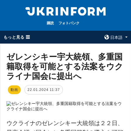
購読
フォトバンク
もっと見る ☰
日本語
×
ゼレンシキー宇大統領、多重国
籍取得を可能とする法案をウク
全てのトピック
ウクルインフォ
ルム
ライナ国会に提出へ
戦争
ウクルインフォル
被占領地
ムについて
動画
22.01.2024 11:37
政治
コンタクト
経済・復興
防衛
社会・文化
ウクライナのゼレンシキー大統領は２２日、
スポーツ