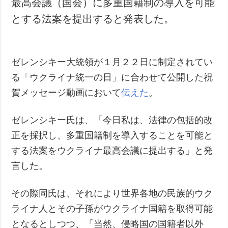
最高会議（国会）に多重国籍制の導入を可能
犯罪
とする法案を提出すると発表した。
事故・緊急事態
追加
サービス
ゼレンシキー大統領が１月２２日に制定されてい
特集
購読
る「ウクライナ統一の日」に合わせて公開した祝
インタビュー
フォトバンク
賀メッセージ動画において
伝えた
。
写真
動画
ゼレンシキー氏は、「今日私は、法律の包括的改
正を採択し、多重国籍制を導入することを可能と
する法案をウクライナ最高会議に提出する」と発
言した。
その際同氏は、それにより世界各地の民族的ウク
ライナ人とその子孫がウクライナ国籍を取得可能
となるとしつつ、「当然、侵略国の国籍者以外