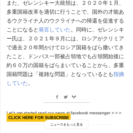
また、ゼレンシキー大統領は、２０２０年１月、
多重国籍改革を適切に行うことで、国外の才能あ
るウクライナ人のウクライナへの帰還を促進する
ことになると
発言していた
。同時に、ゼレンシキ
ー氏は、２０２１年９月には、ロシアがクリミア
で過去２０年間かけてロシア国籍をばら撒いてき
たこと、ドンバス一部被占領地でも占領開始後に
約６０万の国籍をばらまいていることから、多重
国籍問題は「複雑な問題」となっているとも
指摘
していた
。
Let’s get started read our news at facebook messenger > > >
CLICK HERE FOR SUBSCRIBE
ニュースをもっと見る