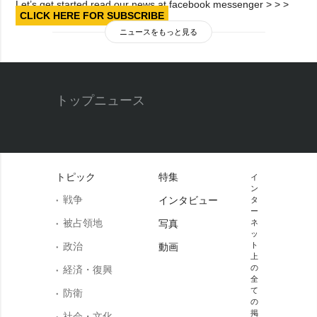
Let’s get started read our news at facebook messenger > > >
CLICK HERE FOR SUBSCRIBE
ニュースをもっと見る
トップニュース
トピック
特集
イ
ン
戦争
インタビュー
タ
ー
被占領地
写真
ネ
ッ
政治
ト
動画
上
の
経済・復興
全
て
防衛
の
掲
社会・文化