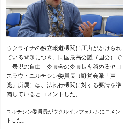
犯罪
事故・緊急事態
追加
サービス
特集
購読
インタビュー
フォトバンク
ウクライナの独立報道機関に圧力がかけられ
写真
ている問題につき、同国最高会議（国会）で
動画
「表現の自由」委員会の委員長を務めるヤロ
スラウ・ユルチシン委員長（野党会派「声
党」所属）は、法執行機関に対する要請を準
備しているとコメントした。
ユルチシン委員長がウクルインフォルムにコメン
トした。