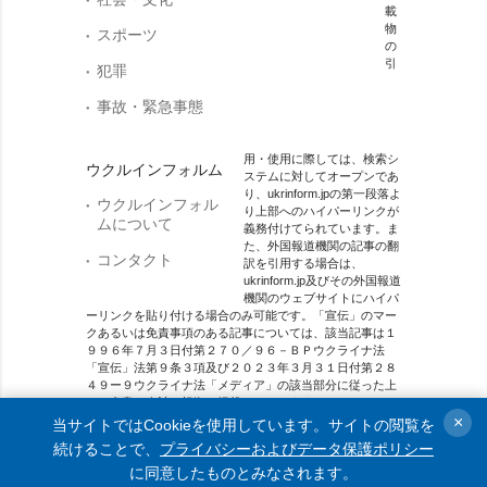
載
物
スポーツ
の
引
犯罪
事故・緊急事態
用・使用に際しては、検索シ
ウクルインフォルム
ステムに対してオープンであ
り、ukrinform.jpの第一段落よ
ウクルインフォル
り上部へのハイパーリンクが
ムについて
義務付けてられています。ま
た、外国報道機関の記事の翻
コンタクト
訳を引用する場合は、
ukrinform.jp及びその外国報道
機関のウェブサイトにハイパ
ーリンクを貼り付ける場合のみ可能です。「宣伝」のマー
クあるいは免責事項のある記事については、該当記事は１
９９６年７月３日付第２７０／９６－ＢＰウクライナ法
「宣伝」法第９条３項及び２０２３年３月３１日付第２８
４９ー９ウクライナ法「メディア」の該当部分に従った上
で、合意／会計を根拠に掲載されています。
×
当サイトではCookieを使用しています。サイトの閲覧を
オンラインメディア主体 メディア識別番号：R40-01421.
続けることで、
プライバシーおよびデータ保護ポリシー
に同意したものとみなされます。
© 2015-2026 Ukrinform. All rights reserved.