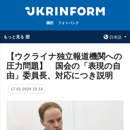
購読
フォトバンク
もっと見る ☰
日本語
×
【ウクライナ独立報道機関への
圧力問題】 国会の「表現の自
全てのトピック
ウクルインフォ
ルム
由」委員長、対応につき説明
戦争
ウクルインフォル
被占領地
ムについて
17.01.2024 15:16
政治
コンタクト
経済・復興
防衛
社会・文化
スポーツ