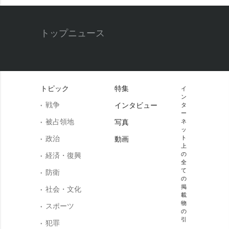
トップニュース
トピック
特集
イ
ン
戦争
インタビュー
タ
ー
被占領地
写真
ネ
ッ
政治
ト
動画
上
の
経済・復興
全
て
防衛
の
掲
社会・文化
載
物
スポーツ
の
引
犯罪