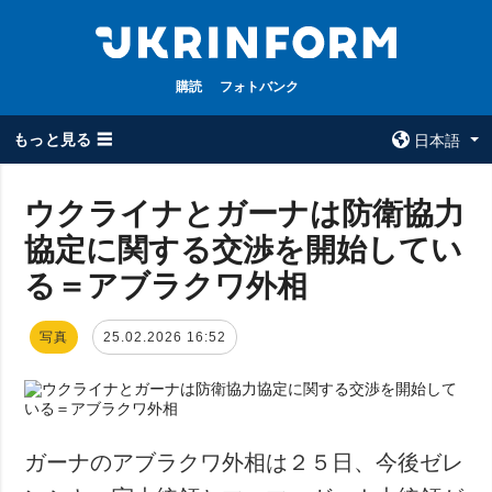
購読
フォトバンク
もっと見る ☰
日本語
×
ウクライナとガーナは防衛協力
協定に関する交渉を開始してい
全てのトピック
ウクルインフォ
ルム
る＝アブラクワ外相
戦争
ウクルインフォル
被占領地
ムについて
写真
25.02.2026 16:52
政治
コンタクト
経済・復興
防衛
社会・文化
ガーナのアブラクワ外相は２５日、今後ゼレ
スポーツ