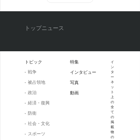
トップニュース
トピック
特集
イ
ン
戦争
インタビュー
タ
ー
被占領地
写真
ネ
ッ
政治
ト
動画
上
の
経済・復興
全
て
防衛
の
掲
社会・文化
載
物
スポーツ
の