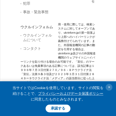
引
犯罪
事故・緊急事態
用・使用に際しては、検索シ
ウクルインフォルム
ステムに対してオープンであ
り、ukrinform.jpの第一段落よ
ウクルインフォル
り上部へのハイパーリンクが
ムについて
義務付けてられています。ま
た、外国報道機関の記事の翻
コンタクト
訳を引用する場合は、
ukrinform.jp及びその外国報道
機関のウェブサイトにハイパ
ーリンクを貼り付ける場合のみ可能です。「宣伝」のマー
クあるいは免責事項のある記事については、該当記事は１
９９６年７月３日付第２７０／９６－ＢＰウクライナ法
「宣伝」法第９条３項及び２０２３年３月３１日付第２８
４９ー９ウクライナ法「メディア」の該当部分に従った上
で、合意／会計を根拠に掲載されています。
×
当サイトではCookieを使用しています。サイトの閲覧を
オンラインメディア主体 メディア識別番号：R40-01421.
続けることで、
プライバシーおよびデータ保護ポリシー
に同意したものとみなされます。
© 2015-2026 Ukrinform. All rights reserved.
承認する