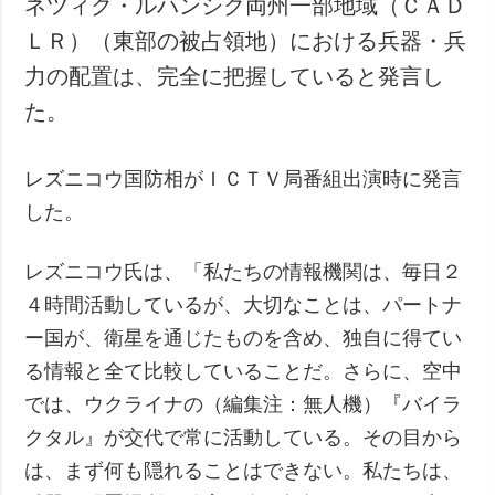
ネツィク・ルハンシク両州一部地域（ＣＡＤ
犯罪
ＬＲ）（東部の被占領地）における兵器・兵
事故・緊急事態
力の配置は、完全に把握していると発言し
た。
追加
サービス
特集
購読
レズニコウ国防相がＩＣＴＶ局番組出演時に発言
インタビュー
フォトバンク
した。
写真
動画
レズニコウ氏は、「私たちの情報機関は、毎日２
４時間活動しているが、大切なことは、パートナ
ー国が、衛星を通じたものを含め、独自に得てい
る情報と全て比較していることだ。さらに、空中
では、ウクライナの（編集注：無人機）『バイラ
クタル』が交代で常に活動している。その目から
は、まず何も隠れることはできない。私たちは、