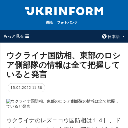
購読
フォトバンク
もっと見る ☰
日本語
×
ウクライナ国防相、東部のロシ
ア側部隊の情報は全て把握して
全てのトピック
ウクルインフォ
ルム
いると発言
戦争
ウクルインフォル
被占領地
ムについて
15.02.2022 11:38
政治
コンタクト
経済・復興
防衛
社会・文化
ウクライナのレズニコウ国防相は１４日、ド
スポーツ