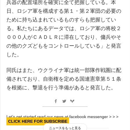
兵器の配置場所を確実に全て把握している。本
日、ロシア軍を構成する第１・第２軍団の必要の
ために持ち込まれているものすらも把握してい
る。私たちにあるデータでは、ロシア軍の将校２
０００人がＣＡＤＬＲに滞在しており、傭兵やそ
の他のクズどもをコントロールしている」と発言
した。
同氏はまた、ウクライナ軍は統一部隊作戦圏に配
備されており、自衛権を定める国連憲章第５１条
を根拠に、撃退を行う準備があると発言した。
Let’s get started read our news at facebook messenger > > >
CLICK HERE FOR SUBSCRIBE
ニュースをもっと見る