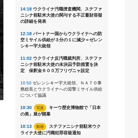
14:18
ウクライナ汚職捜査機関、ステファ
ニシナ前駐米大使の関与する不正蓄財容疑
の詳細を発表
12:18
パートナー国からウクライナへの防
空ミサイル供給が３分の１に減少＝ゼレン
シキー宇大統領
11:02
ウクライナ反汚職裁判所、ステファ
ニシナ前駐米大使の未決囚予防措置を決
定 保釈金６００万フリヴニャ設定
10:50
ゼレンシキー宇大統領、ＮＡＴＯ事
務総長とウクライナへの迎撃ミサイル供給
について協議
10:30
キーウ歴史博物館で「日本
写真
の美」展が開幕
10:13
ステファニシナ前駐米ウク
動画
ライナ大使に汚職犯罪容疑通知