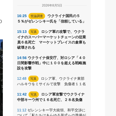
2026年8月5日
16:25
ウクライナ国民の５
世論調査
０
５％がゼレンシキー氏を「信頼している」
15:13
ロシア軍の攻撃で、ウクラ
写真
イナのスーパーマーケットチェーンの従業
員６名死亡 マーケットプレイスの倉庫も
破壊される
14:56
ウクライナ保安庁、対ロシア「４０
日間影響作戦」中に１００を超える戦略施
設を攻撃
12:48
ロシア軍、ウクライナ東部
写真
ハルキウをミサイルで攻撃 負傷者１１名
11:42
ロシア軍攻撃でウクライナ
写真
中部キーウ州で１６名死亡、２８名負傷
11:12
ゼレンシキー宇大統領、和平交渉に
ついて「私たちはあらゆる形式への準備が