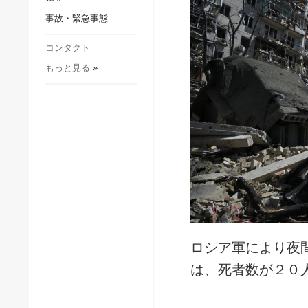
社会・文化
事故・緊急事態
スポーツ
犯罪
コンタクト
もっと見る
»
事故・緊急事態
ロシア軍により夜
は、死者数が２０