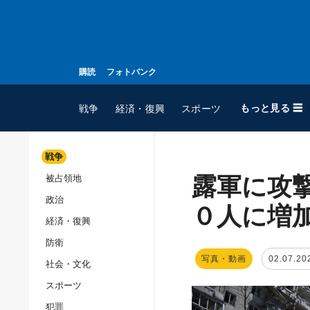
購読
フォトバンク
もっと見る ☰
戦争
経済・復興
スポーツ
戦争
露軍に攻
被占領地
全てのトピック
政治
戦争
０人に増
経済・復興
被占領地
防衛
政治
写真・動画
02.07.20
社会・文化
経済・復興
スポーツ
防衛
犯罪