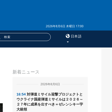
2026年8月6日 木曜日 17:00
日本語
×
サービス
新着ニュース
購読
フォトバンク
2026年8月6日
16:54
対弾道ミサイル迎撃プロジェクトと
ウクライナ国産弾道ミサイルは２０２６～
２７年に成果を出すべき＝ゼレンシキー宇
大統領