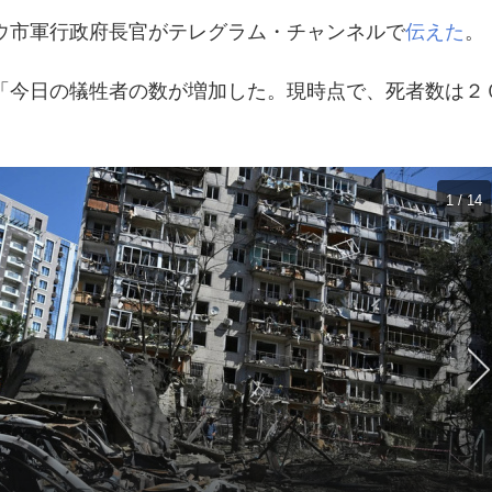
ウ市軍行政府長官がテレグラム・チャンネルで
伝えた
。
「今日の犠牲者の数が増加した。現時点で、死者数は２
1 / 14