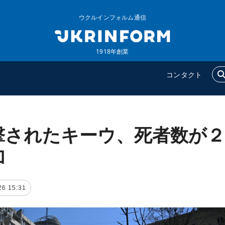
ウクルインフォルム通信
1918年創業
コンタクト
撃されたキーウ、死者数が２
ウクルインフォルム
追加
ウクルインフォルムについ
特集
加
て
インタビュー
コンタクト
写真
26 15:31
動画