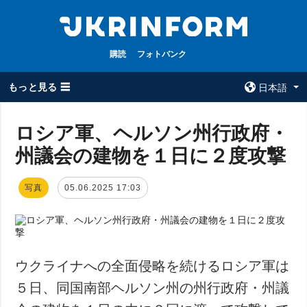
購読
フォトバンク
もっと見る ☰
日本語
×
ロシア軍、ヘルソン州行政府・
州議会の建物を１日に２度攻撃
全てのトピック
ウクルインフォ
ルム
戦争
写真
05.06.2025 17:03
ウクルインフォル
被占領地
ムについて
政治
コンタクト
経済・復興
防衛
ウクライナへの全面侵略を続けるロシア軍は
社会・文化
５日、同国南部ヘルソン州の州行政府・州議
スポーツ