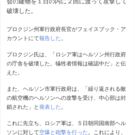
会の建物を１日の内に２回に渡って攻撃して
犯罪
破壊した。
事故・緊急事態
プロクジン州軍行政府長官がフェイスブック・ア
追加
サービス
カウントにて
報告した
。
特集
購読
インタビュー
フォトバンク
プロクジン氏は、「ロシア軍はヘルソン州行政府
写真
の庁舎を破壊した。犠牲者情報は確認中だ」と伝
動画
えた。
また、ヘルソン市軍行政府は、「繰り返される敵
の航空機のヘルソンへの攻撃を受け、中心部は封
鎖された」と
発表した
。
これに先立ち、ロシア軍は、５日朝同国南部ヘル
ソンに対して
空爆と砲撃を行った
。これにより、