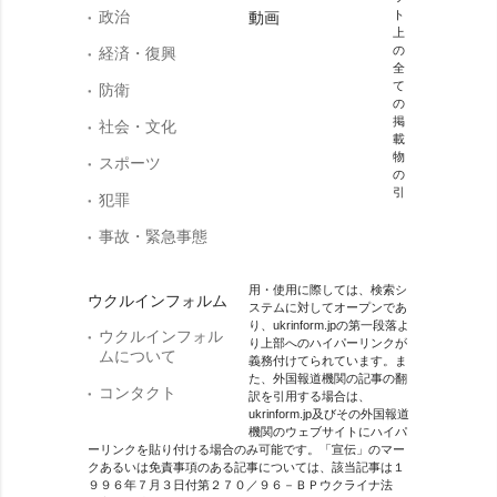
政治
ト
動画
上
の
経済・復興
全
て
防衛
の
掲
社会・文化
載
物
スポーツ
の
引
犯罪
事故・緊急事態
用・使用に際しては、検索シ
ウクルインフォルム
ステムに対してオープンであ
り、ukrinform.jpの第一段落よ
ウクルインフォル
り上部へのハイパーリンクが
ムについて
義務付けてられています。ま
た、外国報道機関の記事の翻
コンタクト
訳を引用する場合は、
ukrinform.jp及びその外国報道
機関のウェブサイトにハイパ
ーリンクを貼り付ける場合のみ可能です。「宣伝」のマー
クあるいは免責事項のある記事については、該当記事は１
９９６年７月３日付第２７０／９６－ＢＰウクライナ法