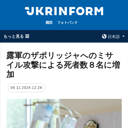
購読
フォトバンク
もっと見る ☰
日本語
×
露軍のザポリッジャへのミサ
イル攻撃による死者数８名に増
全てのトピック
ウクルインフォ
ルム
加
戦争
ウクルインフォル
被占領地
ムについて
06.11.2024 12:28
政治
コンタクト
経済・復興
防衛
社会・文化
スポーツ