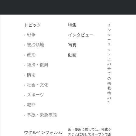
トピック
特集
イ
ン
戦争
インタビュー
タ
ー
被占領地
写真
ネ
ッ
政治
ト
動画
上
の
経済・復興
全
て
防衛
の
掲
社会・文化
載
物
スポーツ
の
引
犯罪
事故・緊急事態
用・使用に際しては、検索シ
ウクルインフォルム
ステムに対してオープンであ