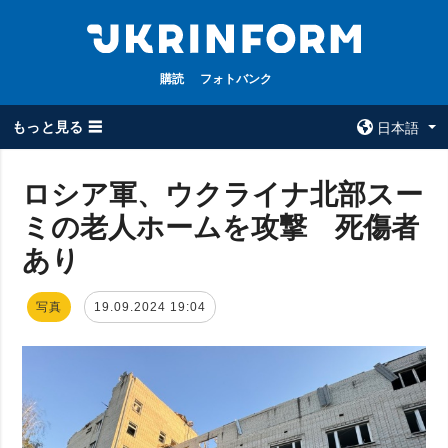
購読
フォトバンク
もっと見る ☰
日本語
×
ロシア軍、ウクライナ北部スー
ミの老人ホームを攻撃 死傷者
全てのトピック
ウクルインフォ
ルム
あり
戦争
ウクルインフォル
被占領地
ムについて
写真
19.09.2024 19:04
政治
コンタクト
経済・復興
防衛
社会・文化
スポーツ