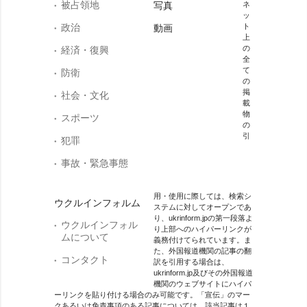
被占領地
写真
ネ
ッ
政治
ト
動画
上
の
経済・復興
全
て
防衛
の
掲
社会・文化
載
物
スポーツ
の
引
犯罪
事故・緊急事態
用・使用に際しては、検索シ
ウクルインフォルム
ステムに対してオープンであ
り、ukrinform.jpの第一段落よ
ウクルインフォル
り上部へのハイパーリンクが
ムについて
義務付けてられています。ま
た、外国報道機関の記事の翻
コンタクト
訳を引用する場合は、
ukrinform.jp及びその外国報道
機関のウェブサイトにハイパ
ーリンクを貼り付ける場合のみ可能です。「宣伝」のマー
クあるいは免責事項のある記事については、該当記事は１