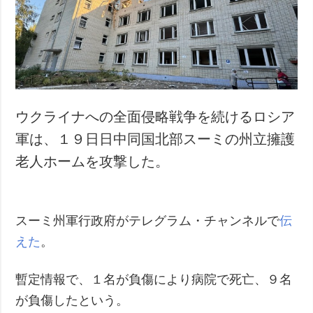
犯罪
事故・緊急事態
追加
サービス
特集
購読
インタビュー
フォトバンク
ウクライナへの全面侵略戦争を続けるロシア
写真
軍は、１９日日中同国北部スーミの州立擁護
動画
老人ホームを攻撃した。
スーミ州軍行政府がテレグラム・チャンネルで
伝
えた
。
暫定情報で、１名が負傷により病院で死亡、９名
が負傷したという。