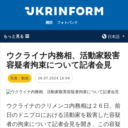
購読
フォトバンク
もっと見る ☰
日本語
×
ウクライナ内務相、活動家殺害
容疑者拘束について記者会見
全てのトピック
ウクルインフォ
ルム
戦争
写真・動画
26.07.2024 16:04
ウクルインフォル
被占領地
ムについて
政治
コンタクト
経済・復興
ウクライナのクリメンコ内務相は２６日、前
防衛
日のドニプロにおける活動家を殺害した容疑
社会・文化
者の拘束について記者会見を開き、この容疑
スポーツ