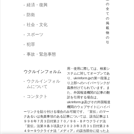
の
経済・復興
全
て
防衛
の
掲
社会・文化
載
物
スポーツ
の
引
犯罪
事故・緊急事態
用・使用に際しては、検索シ
ウクルインフォルム
ステムに対してオープンであ
り、ukrinform.jpの第一段落よ
ウクルインフォル
り上部へのハイパーリンクが
ムについて
義務付けてられています。ま
た、外国報道機関の記事の翻
コンタクト
訳を引用する場合は、
ukrinform.jp及びその外国報道
機関のウェブサイトにハイパ
ーリンクを貼り付ける場合のみ可能です。「宣伝」のマー
クあるいは免責事項のある記事については、該当記事は１
９９６年７月３日付第２７０／９６－ＢＰウクライナ法
「宣伝」法第９条３項及び２０２３年３月３１日付第２８
４９ー９ウクライナ法「メディア」の該当部分に従った上