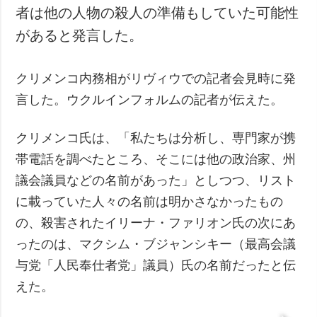
者は他の人物の殺人の準備もしていた可能性
犯罪
があると発言した。
事故・緊急事態
追加
サービス
クリメンコ内務相がリヴィウでの記者会見時に発
特集
購読
言した。ウクルインフォルムの記者が伝えた。
インタビュー
フォトバンク
クリメンコ氏は、「私たちは分析し、専門家が携
写真
帯電話を調べたところ、そこには他の政治家、州
動画
議会議員などの名前があった」としつつ、リスト
に載っていた人々の名前は明かさなかったもの
の、殺害されたイリーナ・ファリオン氏の次にあ
ったのは、マクシム・ブジャンシキー（最高会議
与党「人民奉仕者党」議員）氏の名前だったと伝
えた。