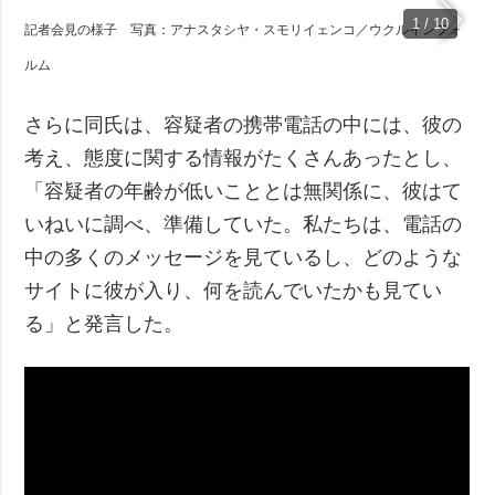
1 / 10
記者会見の様子 写真：アナスタシヤ・スモリイェンコ／ウクルインフォ
ルム
さらに同氏は、容疑者の携帯電話の中には、彼の
考え、態度に関する情報がたくさんあったとし、
「容疑者の年齢が低いこととは無関係に、彼はて
いねいに調べ、準備していた。私たちは、電話の
中の多くのメッセージを見ているし、どのような
サイトに彼が入り、何を読んでいたかも見てい
る」と発言した。