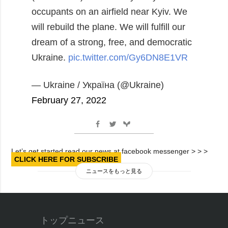
occupants on an airfield near Kyiv. We
will rebuild the plane. We will fulfill our
dream of a strong, free, and democratic
Ukraine.
pic.twitter.com/Gy6DN8E1VR
— Ukraine / Україна (@Ukraine)
February 27, 2022
Let’s get started read our news at facebook messenger > > >
CLICK HERE FOR SUBSCRIBE
ニュースをもっと見る
トップニュース