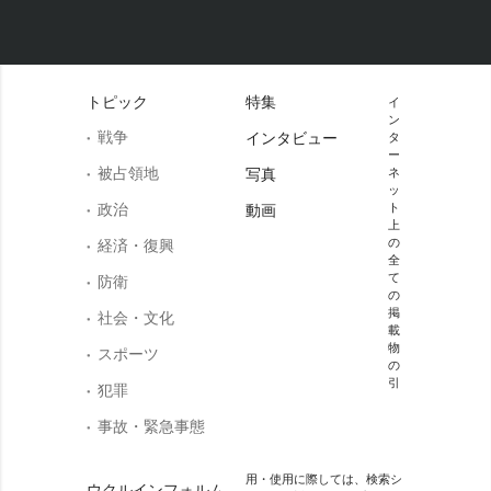
トピック
特集
イ
ン
戦争
インタビュー
タ
ー
被占領地
写真
ネ
ッ
政治
ト
動画
上
の
経済・復興
全
て
防衛
の
掲
社会・文化
載
物
スポーツ
の
引
犯罪
事故・緊急事態
用・使用に際しては、検索シ
ウクルインフォルム