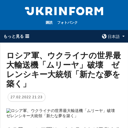
購読
フォトバンク
もっと見る ☰
日本語
×
ロシア軍、ウクライナの世界最
大輸送機「ムリーヤ」破壊 ゼ
全てのトピック
ウクルインフォ
ルム
レンシキー大統領「新たな夢を
戦争
ウクルインフォル
築く」
被占領地
ムについて
政治
コンタクト
27.02.2022 21:23
経済・復興
防衛
社会・文化
スポーツ