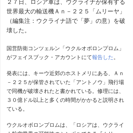
２７日、ロシア軍は、ウクライナが保有する
犯罪
世界最大の輸送機Ａｎ－２２５「ムリーヤ」
事故・緊急事態
（編集注：ウクライナ語で「夢」の意）を破
壊した。
追加
サービス
特集
購読
国営防衛コンツェルン「ウクルオボロンプロム」
インタビュー
フォトバンク
がフェイスブック・アカウントにて
報告した
。
写真
動画
発表には、キーウ近郊のホストメリにある、Ａｎ
－２２５が保管されていた「アントノウ」飛行場
で同機が破壊されたと書かれている。修理には、
３０億ドル以上と多くの時間がかかると説明され
ている。
ウクルオボロンプロムは、「ロシアは、ウクライ