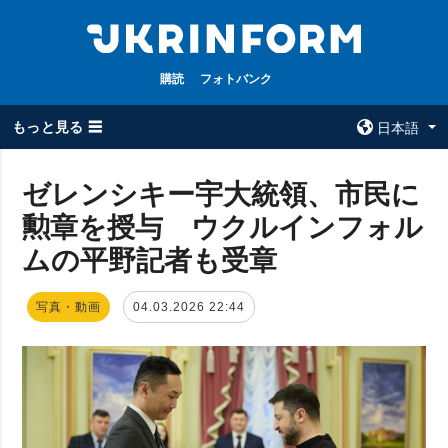
購読
フォトバンク
もっと見る ☰
日本語
×
ゼレンシキー宇大統領、市民に
勲章を授与 ウクルインフォル
全てのトピック
ウクルインフォ
ルム
ムの平野記者も受章
戦争
ウクルインフォル
被占領地
ムについて
写真・動画
04.03.2026 22:44
政治
コンタクト
経済・復興
防衛
社会・文化
スポーツ