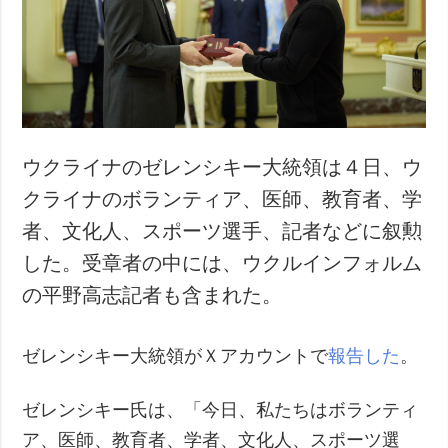
犯罪
事故・緊急事態
追加
サービス
特集
購読
インタビュー
フォトバンク
ウクライナのゼレンシキー大統領は４日、ウ
写真
クライナのボランティア、医師、教育者、学
動画
者、文化人、スポーツ選手、記者などに叙勲
した。受章者の中には、ウクルインフォルム
の平野高志記者も含まれた。
ゼレンシキー大統領がＸアカウントで
報告した
。
ゼレンシキー氏は、「今日、私たちはボランティ
ア、医師、教育者、学者、文化人、スポーツ選