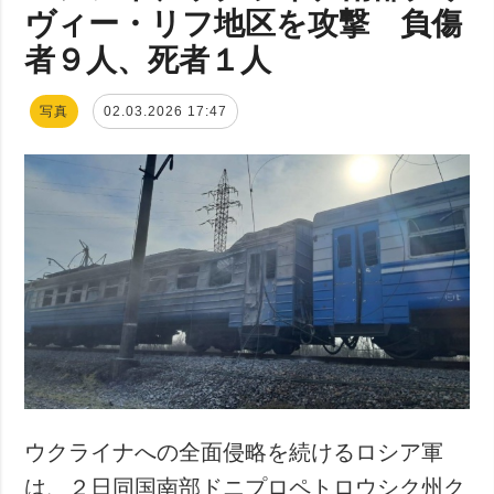
ヴィー・リフ地区を攻撃 負傷
者９人、死者１人
写真
02.03.2026 17:47
ウクライナへの全面侵略を続けるロシア軍
は、２日同国南部ドニプロペトロウシク州ク