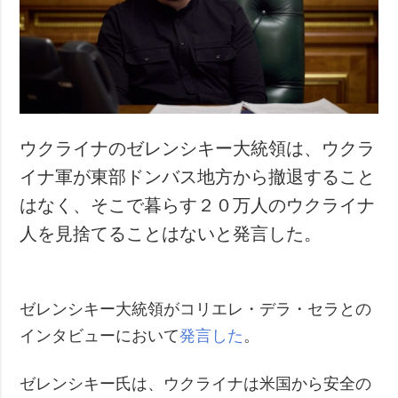
犯罪
事故・緊急事態
追加
サービス
特集
購読
インタビュー
フォトバンク
ウクライナのゼレンシキー大統領は、ウクラ
写真
イナ軍が東部ドンバス地方から撤退すること
動画
はなく、そこで暮らす２０万人のウクライナ
人を見捨てることはないと発言した。
ゼレンシキー大統領がコリエレ・デラ・セラとの
インタビューにおいて
発言した
。
ゼレンシキー氏は、ウクライナは米国から安全の