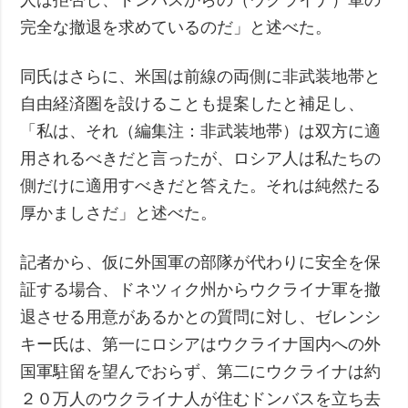
完全な撤退を求めているのだ」と述べた。
同氏はさらに、米国は前線の両側に非武装地帯と
自由経済圏を設けることも提案したと補足し、
「私は、それ（編集注：非武装地帯）は双方に適
用されるべきだと言ったが、ロシア人は私たちの
側だけに適用すべきだと答えた。それは純然たる
厚かましさだ」と述べた。
記者から、仮に外国軍の部隊が代わりに安全を保
証する場合、ドネツィク州からウクライナ軍を撤
退させる用意があるかとの質問に対し、ゼレンシ
キー氏は、第一にロシアはウクライナ国内への外
国軍駐留を望んでおらず、第二にウクライナは約
２０万人のウクライナ人が住むドンバスを立ち去