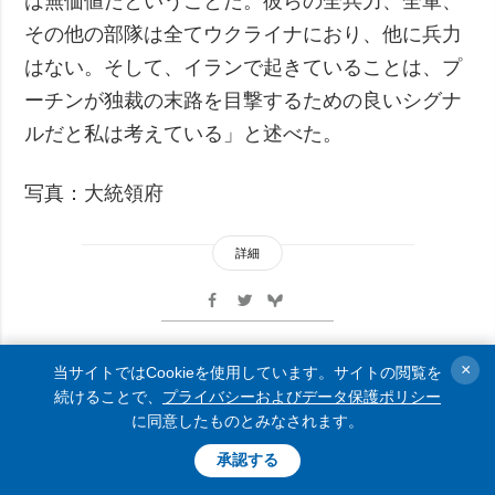
は無価値だということだ。彼らの全兵力、全軍、
その他の部隊は全てウクライナにおり、他に兵力
はない。そして、イランで起きていることは、プ
ーチンが独裁の末路を目撃するための良いシグナ
ルだと私は考えている」と述べた。
写真：大統領府
詳細
×
当サイトではCookieを使用しています。サイトの閲覧を
ゼレンシキー宇大統領、ロシア
続けることで、
プライバシーおよびデータ保護ポリシー
に同意したものとみなされます。
が和平交渉から離脱する可能性
に言及
承認する