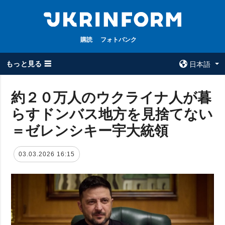
購読
フォトバンク
もっと見る ☰
日本語
×
約２０万人のウクライナ人が暮
らすドンバス地方を見捨てない
全てのトピック
ウクルインフォ
ルム
＝ゼレンシキー宇大統領
戦争
ウクルインフォル
被占領地
ムについて
03.03.2026 16:15
政治
コンタクト
経済・復興
防衛
社会・文化
スポーツ