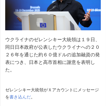
犯罪
事故・緊急事態
追加
サービス
特集
購読
インタビュー
フォトバンク
ウクライナのゼレンシキー大統領は１９日、
写真
同日日本政府が公表したウクライナへの２０
動画
２６年を通じた約６０億ドルの追加融資の発
表につき、日本と高市首相に謝意を表明し
た。
ゼレンシキー大統領がＸアカウントにメッセージ
を
書き込んだ
。