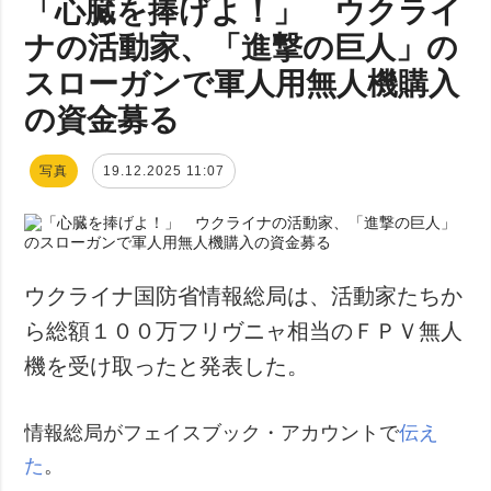
「心臓を捧げよ！」 ウクライ
ナの活動家、「進撃の巨人」の
スローガンで軍人用無人機購入
の資金募る
写真
19.12.2025 11:07
ウクライナ国防省情報総局は、活動家たちか
ら総額１００万フリヴニャ相当のＦＰＶ無人
機を受け取ったと発表した。
情報総局がフェイスブック・アカウントで
伝え
た
。