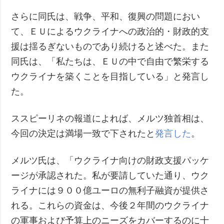
さらに同氏は、戦争、平和、復興の問題におい
て、ＥＵによるウクライナへの政治的・財政的支
援は揺るぎないものであり続けると述べた。また
同氏は、「私たちは、ＥＵの中で自由で繁栄する
ウクライナを築くことを目指している」と発言し
た。
ススピーリネの報道によれば、メルツ独首相は、
今回の決定は満場一致で下されたと
発言した
。
メルツ氏は、「ウクライナ向けの財政支援パッケ
ージが承認された。私が要請していた通り、ウク
ライナには９００億ユーロの無利子融資が提供さ
れる。これらの資金は、今後２年間のウクライナ
の軍事および予算上のニーズをカバーするのに十