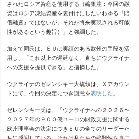
されたロシア資産を使用する（編集注：今回の融
資はロシア凍結資産を裏付けにしたいわゆる『賠
償融資』ではないが、それが将来実現される可能
性があるという趣旨）」と強調した。
加えて同氏は、ＥＵは実績のある欧州の手段を活
用し、「これ以上の遅延なく、直ちにウクライナ
への支援を提供できる」と指摘した。
ウクライナのゼレンシキー大統領は、Ｘアカウン
トにて、今回の決定につき謝意を
表明した
。
ゼレンシキー氏は、「ウクライナへの２０２６〜
２０２７年の９００億ユーロの財政支援に関する
欧州理事会の決定につきＥＵの全てのリーダーた
ちに感謝している。それは私たちの強靭性を真に