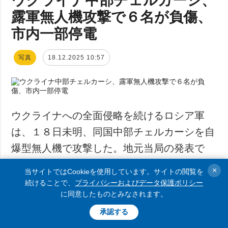
露軍無人機攻撃で６名が負傷、
市内一部停電
写真
18.12.2025 10:57
ウクライナへの全面侵略を続けるロシア軍
は、１８日未明、同国中部チェルカーシを自
爆型無人機で攻撃した。地元当局の発表で
は、６名が負傷した他、市内の一部で停電が
×
当サイトではCookieを使用しています。サイトの閲覧を
生じているという。
続けることで、
プライバシーおよびデータ保護ポリシー
に同意したものとみなされます。
タブレツ・チェルカーシ州軍行政府長官がテレグ
承認する
ラム・チャンネルで
伝えた
。