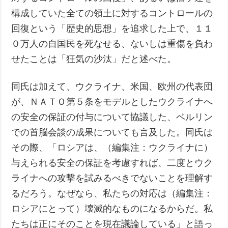
構成していた全ての領土に対するコントロールの
回復という「歴史的思想」を追求した上で、１１
０万人の自国民を死なせる、ないしは重傷を負わ
せたことは「狂気の沙汰」だと述べた。
同氏は加えて、ウクライナ、米国、欧州の代表団
が、ＮＡＴＯ第５条をモデルとしたウクライナへ
の安全の保証の付与について協議した、ベルリン
での首脳会談の成果についても言及した。同氏は
その際、「ロシアは、（編集注：ウクライナに）
与えられる安全の保証を考慮すれば、二度とウク
ライナへの攻撃を試みるべきでないことを理解す
るだろう。なぜなら、私たちの対応は（編集注：
ロシアにとって）壊滅的なものになるからだ。私
たちは正にそのことを現在議論している」と語っ