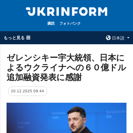
購読
フォトバンク
もっと見る ☰
日本語
×
ゼレンシキー宇大統領、日本に
よるウクライナへの６０億ドル
全てのトピック
ウクルインフォ
ルム
追加融資発表に感謝
戦争
ウクルインフォル
被占領地
ムについて
20.12.2025 09:44
政治
コンタクト
経済・復興
防衛
社会・文化
スポーツ