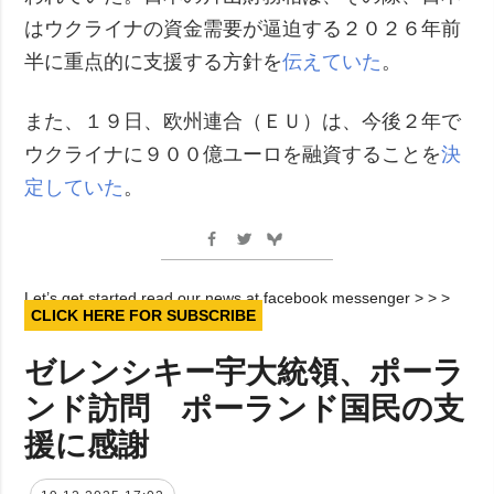
はウクライナの資金需要が逼迫する２０２６年前
半に重点的に支援する方針を
伝えていた
。
また、１９日、欧州連合（ＥＵ）は、今後２年で
ウクライナに９００億ユーロを融資することを
決
定していた
。
Let’s get started read our news at facebook messenger > > >
CLICK HERE FOR SUBSCRIBE
ゼレンシキー宇大統領、ポーラ
ンド訪問 ポーランド国民の支
援に感謝