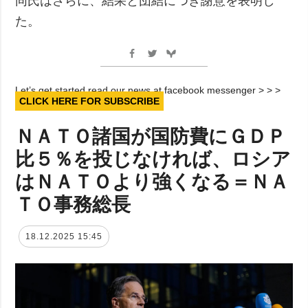
同氏はさらに、結果と団結につき謝意を表明し
た。
Let’s get started read our news at facebook messenger > > >
CLICK HERE FOR SUBSCRIBE
ＮＡＴＯ諸国が国防費にＧＤＰ
比５％を投じなければ、ロシア
はＮＡＴＯより強くなる＝ＮＡ
ＴＯ事務総長
18.12.2025 15:45