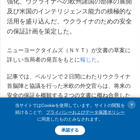
強化、ウクライナへの欧州諸国の部隊の展開
及び米国のインテリジェンス能力の積極的な
活用を盛り込んだ、ウクライナのための安全
の保証計画を策定した。
ニューヨークタイムズ（ＮＹＴ）が文書の草案に
詳しい当局者の発言をもとに
報じた
。
記事では、ベルリンで２日間にわたりウクライナ
首脳陣と協議を行った米欧の外交官らは、将来の
安全の保証を概観する２つの文書に概ね合意した
と指摘されている。これらは、停戦及び終戦を目
×
当サイトではCookieを使用しています。サイトの閲覧を
続けることで、
プライバシーおよびデータ保護ポリシー
指す、より広範な合意の基礎となるべきものだと
に同意したものとみなされます。
いう。文書はまた、和平合意の枠内において、特
承認する
定の領土譲歩とＮＡＴＯへの正式な加盟の断念で