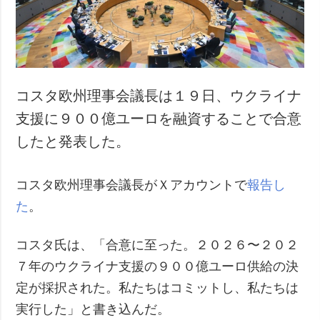
犯罪
事故・緊急事態
追加
サービス
特集
購読
コスタ欧州理事会議長は１９日、ウクライナ
インタビュー
フォトバンク
支援に９００億ユーロを融資することで合意
写真
したと発表した。
動画
コスタ欧州理事会議長がＸアカウントで
報告し
た
。
コスタ氏は、「合意に至った。２０２６〜２０２
７年のウクライナ支援の９００億ユーロ供給の決
定が採択された。私たちはコミットし、私たちは
実行した」と書き込んだ。