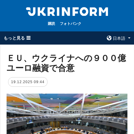
購読
フォトバンク
もっと見る ☰
日本語
×
ＥＵ、ウクライナへの９００億
ユーロ融資で合意
全てのトピック
ウクルインフォ
ルム
戦争
19.12.2025 09:44
ウクルインフォル
被占領地
ムについて
政治
コンタクト
経済・復興
防衛
社会・文化
スポーツ