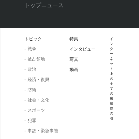
トップニュース
トピック
特集
イ
ン
戦争
インタビュー
タ
ー
被占領地
写真
ネ
ッ
政治
ト
動画
上
の
経済・復興
全
て
防衛
の
掲
社会・文化
載
物
スポーツ
の
引
犯罪
事故・緊急事態