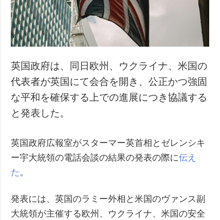
犯罪
事故・緊急事態
追加
サービス
特集
購読
英国政府は、同日欧州、ウクライナ、米国の
インタビュー
フォトバンク
代表者が英国にて会合を開き、公正かつ強固
写真
な平和を確保する上での進展につき協議する
動画
と発表した。
英国政府広報室がスターマー英首相とゼレンシキ
ー宇大統領の電話会談の結果の発表の際に
伝え
た
。
発表には、英国のラミー外相と米国のヴァンス副
大統領が主催する欧州、ウクライナ、米国の安全