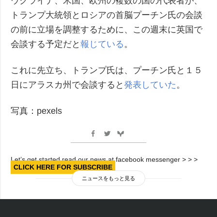
ウクライナ、米国、欧州の複数の国の代表者が、
トランプ大統領とロシアの首脳プーチン氏の会談
の前に立場を調整するために、この週末に英国で
会談する予定だと
報じている
。
これに先立ち、トランプ氏は、プーチン氏と１５
日にアラスカ州で会談すると
発表していた
。
写真：pexels
Let’s get started read our news at facebook messenger > > >
CLICK HERE FOR SUBSCRIBE
ニュースをもっと見る