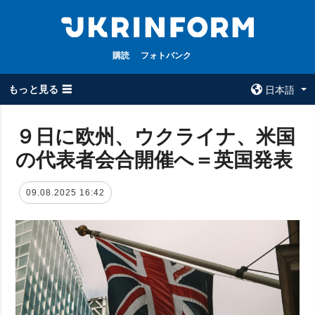
購読
フォトバンク
もっと見る ☰
日本語
×
９日に欧州、ウクライナ、米国
の代表者会合開催へ＝英国発表
全てのトピック
ウクルインフォ
ルム
戦争
09.08.2025 16:42
ウクルインフォル
被占領地
ムについて
政治
コンタクト
経済・復興
防衛
社会・文化
スポーツ