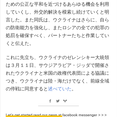
ための公正な平和を近づけるあらゆる機会を利用
していくし、外交的解決を模索し続けていくと明
言した。また同氏は、ウクライナはさらに、自ら
の防衛能力を強化し、またロシアの全ての犯罪の
処罰を確保すべく、パートナーたちと作業してい
くと伝えた。
これに先立ち、ウクライナのゼレンシキー大統領
は３月１１日、サウジアラビア・ジッダで開催さ
れたウクライナと米国の政権代表団による協議に
つき、ウクライナは陸・海だけでなく、前線全域
の停戦に同意すると
述べていた
。
Let’s get started read our news at facebook messenger > > >