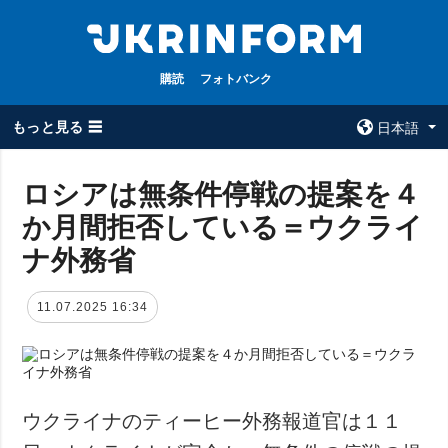
購読
フォトバンク
もっと見る ☰
日本語
×
ロシアは無条件停戦の提案を４
か月間拒否している＝ウクライ
全てのトピック
ウクルインフォ
ルム
ナ外務省
戦争
ウクルインフォル
被占領地
ムについて
11.07.2025 16:34
政治
コンタクト
経済・復興
防衛
社会・文化
ウクライナのティーヒー外務報道官は１１
スポーツ