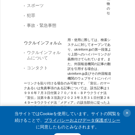
物
スポーツ
の
引
犯罪
事故・緊急事態
用・使用に際しては、検索シ
ウクルインフォルム
ステムに対してオープンであ
り、ukrinform.jpの第一段落よ
ウクルインフォル
り上部へのハイパーリンクが
ムについて
義務付けてられています。ま
た、外国報道機関の記事の翻
コンタクト
訳を引用する場合は、
ukrinform.jp及びその外国報道
機関のウェブサイトにハイパ
ーリンクを貼り付ける場合のみ可能です。「宣伝」のマー
クあるいは免責事項のある記事については、該当記事は１
９９６年７月３日付第２７０／９６－ＢＰウクライナ法
「宣伝」法第９条３項及び２０２３年３月３１日付第２８
４９ー９ウクライナ法「メディア」の該当部分に従った上
で、合意／会計を根拠に掲載されています。
×
当サイトではCookieを使用しています。サイトの閲覧を
オンラインメディア主体 メディア識別番号：R40-01421.
続けることで、
プライバシーおよびデータ保護ポリシー
に同意したものとみなされます。
© 2015-2026 Ukrinform. All rights reserved.