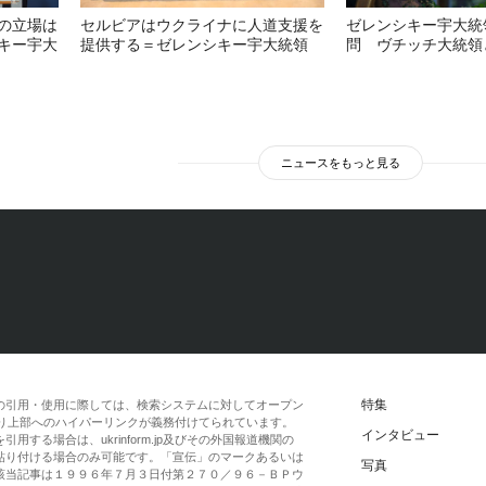
の立場は
セルビアはウクライナに人道支援を
ゼレンシキー宇大統
キー宇大
提供する＝ゼレンシキー宇大統領
問 ヴチッチ大統領
ニュースをもっと見る
特集
の引用・使用に際しては、検索システムに対してオープン
一段落より上部へのハイパーリンクが義務付けてられています。
インタビュー
する場合は、ukrinform.jp及びその外国報道機関の
貼り付ける場合のみ可能です。「宣伝」のマークあるいは
写真
該当記事は１９９６年７月３日付第２７０／９６－ＢＰウ