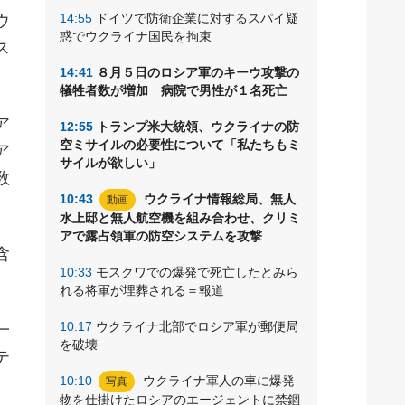
14:55
ドイツで防衛企業に対するスパイ疑
ウ
惑でウクライナ国民を拘束
ス
14:41
８月５日のロシア軍のキーウ攻撃の
犠牲者数が増加 病院で男性が１名死亡
ア
12:55
トランプ米大統領、ウクライナの防
空ミサイルの必要性について「私たちもミ
ア
サイルが欲しい」
数
10:43
ウクライナ情報総局、無人
動画
水上邸と無人航空機を組み合わせ、クリミ
アで露占領軍の防空システムを攻撃
含
10:33
モスクワでの爆発で死亡したとみら
れる将軍が埋葬される＝報道
10:17
ウクライナ北部でロシア軍が郵便局
一
を破壊
テ
10:10
ウクライナ軍人の車に爆発
写真
物を仕掛けたロシアのエージェントに禁錮