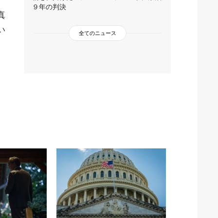
９年の判決
真
い
全てのニュース