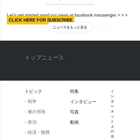
Let’s get started read our news at facebook messenger > > >
CLICK HERE FOR SUBSCRIBE
ニュースをもっと見る
トップニュース
トピック
特集
イ
ン
戦争
インタビュー
タ
ー
被占領地
写真
ネ
ッ
政治
ト
動画
上
の
経済・復興
全