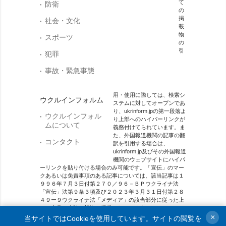
て
防衛
の
掲
社会・文化
載
物
スポーツ
の
引
犯罪
事故・緊急事態
用・使用に際しては、検索シ
ウクルインフォルム
ステムに対してオープンであ
り、ukrinform.jpの第一段落よ
ウクルインフォル
り上部へのハイパーリンクが
ムについて
義務付けてられています。ま
た、外国報道機関の記事の翻
コンタクト
訳を引用する場合は、
ukrinform.jp及びその外国報道
機関のウェブサイトにハイパ
ーリンクを貼り付ける場合のみ可能です。「宣伝」のマー
クあるいは免責事項のある記事については、該当記事は１
９９６年７月３日付第２７０／９６－ＢＰウクライナ法
「宣伝」法第９条３項及び２０２３年３月３１日付第２８
４９ー９ウクライナ法「メディア」の該当部分に従った上
で、合意／会計を根拠に掲載されています。
×
当サイトではCookieを使用しています。サイトの閲覧を
オンラインメディア主体 メディア識別番号：R40-01421.