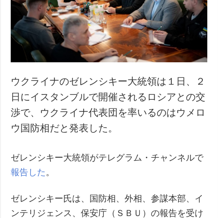
犯罪
事故・緊急事態
追加
サービス
特集
購読
インタビュー
フォトバンク
ウクライナのゼレンシキー大統領は１日、２
写真
日にイスタンブルで開催されるロシアとの交
動画
渉で、ウクライナ代表団を率いるのはウメロ
ウ国防相だと発表した。
ゼレンシキー大統領がテレグラム・チャンネルで
報告した
。
ゼレンシキー氏は、国防相、外相、参謀本部、イ
ンテリジェンス、保安庁（ＳＢＵ）の報告を受け