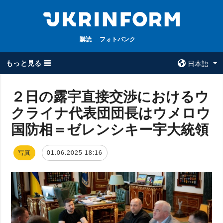
購読
フォトバンク
もっと見る ☰
日本語
×
２日の露宇直接交渉におけるウ
クライナ代表団団長はウメロウ
全てのトピック
ウクルインフォ
ルム
国防相＝ゼレンシキー宇大統領
戦争
ウクルインフォル
被占領地
ムについて
写真
01.06.2025 18:16
政治
コンタクト
経済・復興
防衛
社会・文化
スポーツ