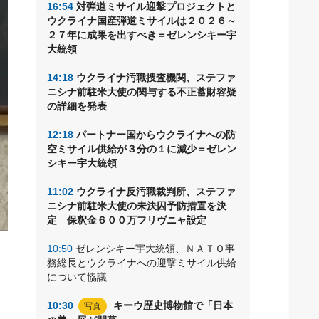
16:54
対弾道ミサイル迎撃プロジェクトと
ウクライナ国産弾道ミサイルは２０２６～
２７年に成果を出すべき＝ゼレンシキー宇
大統領
14:18
ウクライナ汚職捜査機関、ステファ
ニシナ前駐米大使の関与する不正蓄財容疑
の詳細を発表
12:18
パートナー国からウクライナへの防
空ミサイル供給が３分の１に減少＝ゼレン
シキー宇大統領
11:02
ウクライナ反汚職裁判所、ステファ
ニシナ前駐米大使の未決囚予防措置を決
定 保釈金６００万フリヴニャ設定
10:50
ゼレンシキー宇大統領、ＮＡＴＯ事
可
務総長とウクライナへの迎撃ミサイル供給
向
について協議
10:30
キーウ歴史博物館で「日本
写真