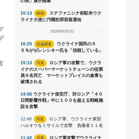
の美」展が開幕
。
10:13
ステファニシナ前駐米ウク
動画
ライナ大使に汚職犯罪容疑通知
か
2026年8月5日
が
16:25
ウクライナ国民の５
世論調査
５％がゼレンシキー氏を「信頼している」
15:13
ロシア軍の攻撃で、ウクラ
言
写真
イナのスーパーマーケットチェーンの従業
員６名死亡 マーケットプレイスの倉庫も
破壊される
14:56
ウクライナ保安庁、対ロシア「４０
日間影響作戦」中に１００を超える戦略施
設を攻撃
12:48
ロシア軍、ウクライナ東部
写真
ハルキウをミサイルで攻撃 負傷者１１名
11:42
ロシア軍攻撃でウクライナ
写真