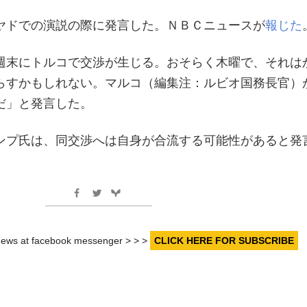
ヤドでの演説の際に発言した。ＮＢＣニュースが
報じた
週末にトルコで交渉が生じる。おそらく木曜で、それは
らすかもしれない。マルコ（編集注：ルビオ国務長官）
だ」と発言した。
ンプ氏は、同交渉へは自身が合流する可能性があると発
r news at facebook messenger > > >
CLICK HERE FOR SUBSCRIBE