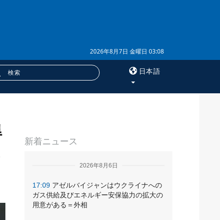
2026年8月7日 金曜日 03:08
日本語
×
得
サービス
新着ニュース
購読
フォトバンク
2026年8月6日
17:09
アゼルバイジャンはウクライナへの
ガス供給及びエネルギー安保協力の拡大の
用意がある＝外相