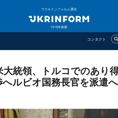
ウクルインフォルム通信
1918年創業
コンタクト
米大統領、トルコでのあり
ウクルインフォルム
追加
ウクルインフォルムについ
特集
渉へルビオ国務長官を派遣へ
て
インタビュー
コンタクト
写真
動画