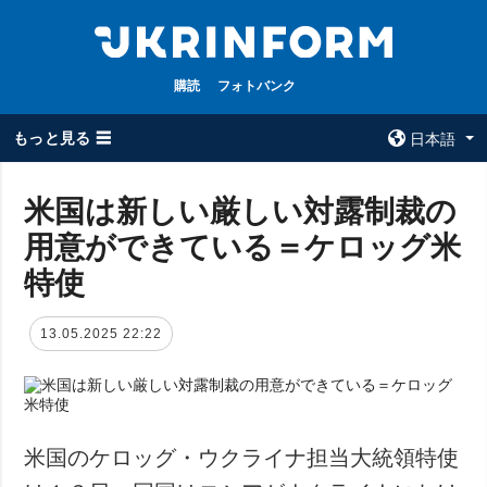
購読
フォトバンク
もっと見る ☰
日本語
×
米国は新しい厳しい対露制裁の
用意ができている＝ケロッグ米
全てのトピック
ウクルインフォ
ルム
特使
戦争
ウクルインフォル
被占領地
ムについて
13.05.2025 22:22
政治
コンタクト
経済・復興
防衛
社会・文化
米国のケロッグ・ウクライナ担当大統領特使
スポーツ