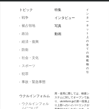
トピック
特集
イ
ン
戦争
インタビュー
タ
ー
被占領地
写真
ネ
ッ
政治
ト
動画
上
の
経済・復興
全
て
防衛
の
掲
社会・文化
載
物
スポーツ
の
引
犯罪
事故・緊急事態
用・使用に際しては、検索シ
ウクルインフォルム
ステムに対してオープンであ
り、ukrinform.jpの第一段落よ
ウクルインフォル
り上部へのハイパーリンクが
ムについて
義務付けてられています。ま