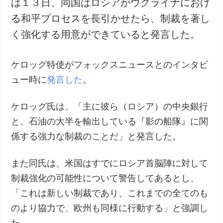
は１３日、同国はロシアがウクライナにおけ
犯罪
る和平プロセスを長引かせたら、制裁を著し
事故・緊急事態
く強化する用意ができていると発言した。
追加
サービス
ケロッグ特使がフォックスニュースとのインタビ
特集
購読
ュー時に
発言した
。
インタビュー
フォトバンク
写真
ケロッグ氏は、「主に彼ら（ロシア）の中央銀行
動画
と、石油の大半を輸出している『影の船隊』に関
係する強力な制裁のことだ」と発言した。
また同氏は、米国はすでにロシア首脳陣に対して
制裁強化の可能性について警告してあるとし、
「これは新しい制裁であり、これまでの全てのも
のより協力で、欧州も同様に行動する」と強調し
た。