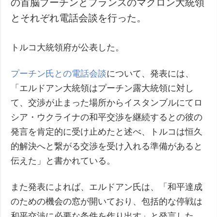
の首脳プーチンとフランスのマクロン大統領
犯罪
とそれぞれ電話会談を行った。
事故・緊急事態
トルコ大統領府が公表した。
追加
サービス
特集
購読
プーチン氏との電話会談
について、発表には、
インタビュー
フォトバンク
「エルドアン大統領はプーチン露大統領に対し
写真
て、交渉が止まった場所からイスタンブルにてロ
動画
シア・ウクライナの和平交渉を継続するとの彼の
発言を肯定的に受け止めたと述べ、トルコは恒久
的解決へと繋がる交渉を受け入れる準備があると
伝えた」と書かれている。
また発表によれば、エルドアン氏は、「和平達成
のための機会の窓が開いており、包括的な停戦は
和平交渉に必要な条件を作り出す」と発言した。