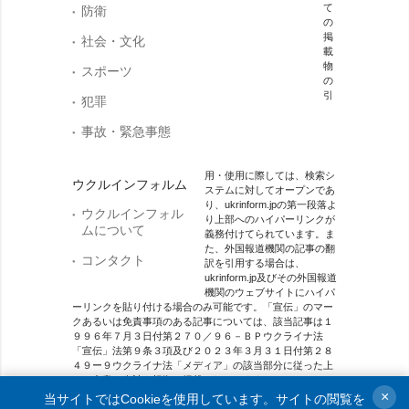
て
防衛
の
掲
社会・文化
載
物
スポーツ
の
引
犯罪
事故・緊急事態
用・使用に際しては、検索シ
ウクルインフォルム
ステムに対してオープンであ
り、ukrinform.jpの第一段落よ
ウクルインフォル
り上部へのハイパーリンクが
ムについて
義務付けてられています。ま
た、外国報道機関の記事の翻
コンタクト
訳を引用する場合は、
ukrinform.jp及びその外国報道
機関のウェブサイトにハイパ
ーリンクを貼り付ける場合のみ可能です。「宣伝」のマー
クあるいは免責事項のある記事については、該当記事は１
９９６年７月３日付第２７０／９６－ＢＰウクライナ法
「宣伝」法第９条３項及び２０２３年３月３１日付第２８
４９ー９ウクライナ法「メディア」の該当部分に従った上
で、合意／会計を根拠に掲載されています。
×
当サイトではCookieを使用しています。サイトの閲覧を
オンラインメディア主体 メディア識別番号：R40-01421.