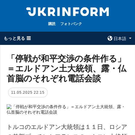
購読
フォトバンク
もっと見る ☰
日本語
×
「停戦が和平交渉の条件作る」
＝エルドアン土大統領、露・仏
全てのトピック
ウクルインフォ
ルム
首脳のそれぞれ電話会談
戦争
ウクルインフォル
被占領地
ムについて
11.05.2025 22:15
政治
コンタクト
経済・復興
防衛
社会・文化
トルコのエルドアン大統領は１１日、ロシア
スポーツ