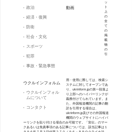
ッ
政治
ト
動画
上
の
経済・復興
全
て
防衛
の
掲
社会・文化
載
物
スポーツ
の
引
犯罪
事故・緊急事態
用・使用に際しては、検索シ
ウクルインフォルム
ステムに対してオープンであ
り、ukrinform.jpの第一段落よ
ウクルインフォル
り上部へのハイパーリンクが
ムについて
義務付けてられています。ま
た、外国報道機関の記事の翻
コンタクト
訳を引用する場合は、
ukrinform.jp及びその外国報道
機関のウェブサイトにハイパ
ーリンクを貼り付ける場合のみ可能です。「宣伝」のマー
クあるいは免責事項のある記事については、該当記事は１
９９６年７月３日付第２７０／９６－ＢＰウクライナ法