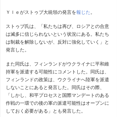
犯罪
Ｙｌｅがストゥブ大統領の発言を
報じた
。
事故・緊急事態
ストゥブ氏は、「私たちは再び、ロシアとの合意
追加
サービス
は滅多に信じられないという状況にある。私たち
特集
購読
は制裁を解除しないが、反対に強化していく」と
インタビュー
フォトバンク
発言した。
写真
動画
また同氏は、フィンランドがウクライナに平和維
持軍を派遣する可能性にコメントした。同氏は、
フィンランドの政策は、ウクライナへ陸軍を派遣
しないことにあると発言した。同氏はその際、
「しかし、和平プロセスと国際マンデートのある
作戦の一環での後の軍の派遣可能性はオープンに
しておく必要がある」とも発言した。