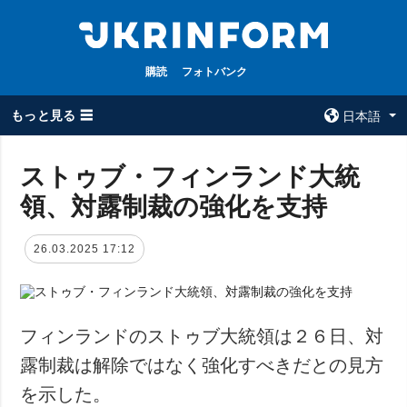
購読
フォトバンク
もっと見る ☰
日本語
×
ストゥブ・フィンランド大統
領、対露制裁の強化を支持
全てのトピック
ウクルインフォ
ルム
戦争
26.03.2025 17:12
ウクルインフォル
被占領地
ムについて
政治
コンタクト
経済・復興
フィンランドのストゥブ大統領は２６日、対
防衛
露制裁は解除ではなく強化すべきだとの見方
社会・文化
を示した。
スポーツ