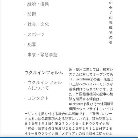
の
経済・復興
全
て
防衛
の
掲
社会・文化
載
物
スポーツ
の
引
犯罪
事故・緊急事態
用・使用に際しては、検索シ
ウクルインフォルム
ステムに対してオープンであ
り、ukrinform.jpの第一段落よ
ウクルインフォル
り上部へのハイパーリンクが
ムについて
義務付けてられています。ま
た、外国報道機関の記事の翻
コンタクト
訳を引用する場合は、
ukrinform.jp及びその外国報道
機関のウェブサイトにハイパ
ーリンクを貼り付ける場合のみ可能です。「宣伝」のマー
クあるいは免責事項のある記事については、該当記事は１
９９６年７月３日付第２７０／９６－ＢＰウクライナ法
「宣伝」法第９条３項及び２０２３年３月３１日付第２８
４９ー９ウクライナ法「メディア」の該当部分に従った上