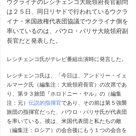
ウクライナのレシチェンコ大統領府長官顧問
犯罪
は２５日、同日リヤドで行われているウクラ
事故・緊急事態
イナ・米国政権代表団協議でウクライナ側を
率いているのは、パウロ・パリサ大統領府副
追加
サービス
長官だと発表した。
特集
購読
インタビュー
フォトバンク
レシチェンコ氏がテレビ番組出演時に発言した。
写真
動画
レシチェンコ氏は、「今日は、アンドリー・イェ
ルマーク氏（編集注：大統領府長官）の次席であ
り、第９３旅団『ホロドニー・ヤル』の（編集
注：元）
伝説的指揮官
であり、その前は第５強襲
旅団の指揮官だった、パウロ・パリサ氏が代表団
を率いている。彼は、米国代表団と私たちの敵
（編集注：ロシア）の会合後にもう１つの会合を