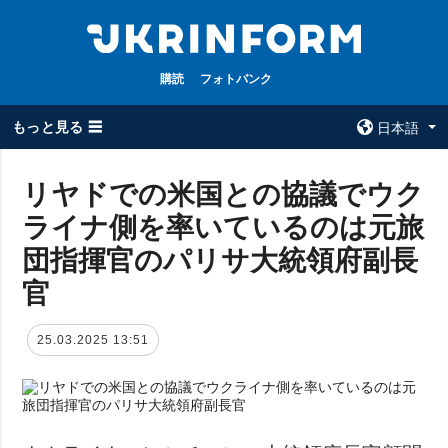
購読
フォトバンク
もっと見る ☰
日本語
×
リヤドでの米国との協議でウク
ライナ側を率いているのは元旅
全てのトピック
ウクルインフォ
ルム
団指揮官のパリサ大統領府副長
戦争
ウクルインフォル
官
被占領地
ムについて
政治
コンタクト
25.03.2025 13:51
経済・復興
防衛
社会・文化
スポーツ