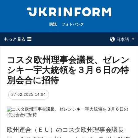
購読
フォトバンク
もっと見る ☰
日本語
×
コスタ欧州理事会議長、ゼレン
シキー宇大統領を３月６日の特
全てのトピック
ウクルインフォ
ルム
別会合に招待
戦争
ウクルインフォル
被占領地
ムについて
27.02.2025 14:04
政治
コンタクト
経済・復興
防衛
社会・文化
欧州連合（ＥＵ）のコスタ欧州理事会議長
スポーツ