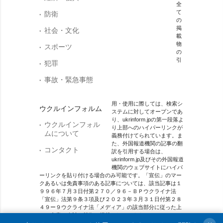
全
て
防衛
の
掲
社会・文化
載
物
スポーツ
の
引
犯罪
事故・緊急事態
用・使用に際しては、検索シ
ウクルインフォルム
ステムに対してオープンであ
り、ukrinform.jpの第一段落よ
ウクルインフォル
り上部へのハイパーリンクが
ムについて
義務付けてられています。ま
た、外国報道機関の記事の翻
コンタクト
訳を引用する場合は、
ukrinform.jp及びその外国報道
機関のウェブサイトにハイパ
ーリンクを貼り付ける場合のみ可能です。「宣伝」のマー
クあるいは免責事項のある記事については、該当記事は１
９９６年７月３日付第２７０／９６－ＢＰウクライナ法
「宣伝」法第９条３項及び２０２３年３月３１日付第２８
４９ー９ウクライナ法「メディア」の該当部分に従った上
で、合意／会計を根拠に掲載されています。