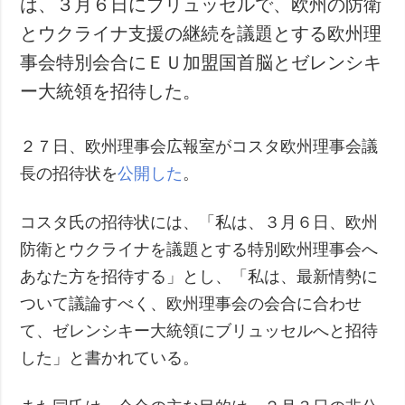
は、３月６日にブリュッセルで、欧州の防衛
犯罪
とウクライナ支援の継続を議題とする欧州理
事故・緊急事態
事会特別会合にＥＵ加盟国首脳とゼレンシキ
ー大統領を招待した。
追加
サービス
特集
購読
２７日、欧州理事会広報室がコスタ欧州理事会議
インタビュー
フォトバンク
長の招待状を
公開した
。
写真
動画
コスタ氏の招待状には、「私は、３月６日、欧州
防衛とウクライナを議題とする特別欧州理事会へ
あなた方を招待する」とし、「私は、最新情勢に
ついて議論すべく、欧州理事会の会合に合わせ
て、ゼレンシキー大統領にブリュッセルへと招待
した」と書かれている。