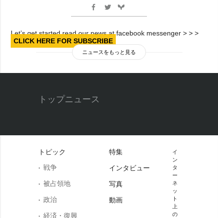
Let’s get started read our news at facebook messenger > > >
CLICK HERE FOR SUBSCRIBE
ニュースをもっと見る
トップニュース
トピック
特集
イ
ン
戦争
インタビュー
タ
ー
被占領地
写真
ネ
ッ
政治
ト
動画
上
の
経済・復興