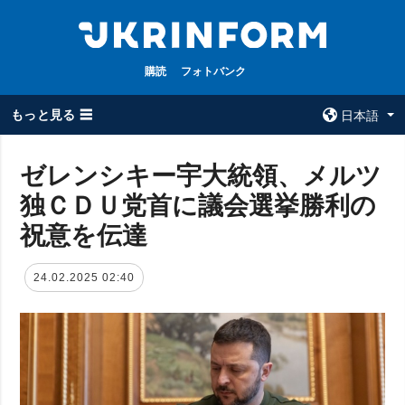
購読
フォトバンク
もっと見る ☰
日本語
×
ゼレンシキー宇大統領、メルツ
独ＣＤＵ党首に議会選挙勝利の
全てのトピック
ウクルインフォ
ルム
祝意を伝達
戦争
ウクルインフォル
被占領地
ムについて
24.02.2025 02:40
政治
コンタクト
経済・復興
防衛
社会・文化
スポーツ