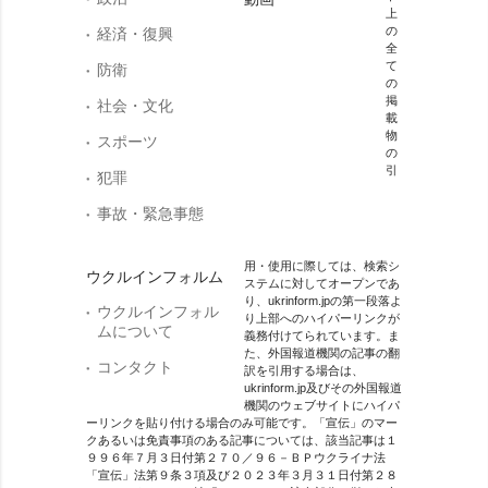
上
の
経済・復興
全
て
防衛
の
掲
社会・文化
載
物
スポーツ
の
引
犯罪
事故・緊急事態
用・使用に際しては、検索シ
ウクルインフォルム
ステムに対してオープンであ
り、ukrinform.jpの第一段落よ
ウクルインフォル
り上部へのハイパーリンクが
ムについて
義務付けてられています。ま
た、外国報道機関の記事の翻
コンタクト
訳を引用する場合は、
ukrinform.jp及びその外国報道
機関のウェブサイトにハイパ
ーリンクを貼り付ける場合のみ可能です。「宣伝」のマー
クあるいは免責事項のある記事については、該当記事は１
９９６年７月３日付第２７０／９６－ＢＰウクライナ法
「宣伝」法第９条３項及び２０２３年３月３１日付第２８