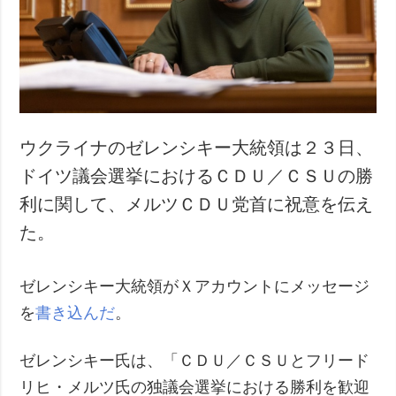
犯罪
事故・緊急事態
追加
サービス
特集
購読
インタビュー
フォトバンク
ウクライナのゼレンシキー大統領は２３日、
写真
ドイツ議会選挙におけるＣＤＵ／ＣＳＵの勝
動画
利に関して、メルツＣＤＵ党首に祝意を伝え
た。
ゼレンシキー大統領がＸアカウントにメッセージ
を
書き込んだ
。
ゼレンシキー氏は、「ＣＤＵ／ＣＳＵとフリード
リヒ・メルツ氏の独議会選挙における勝利を歓迎