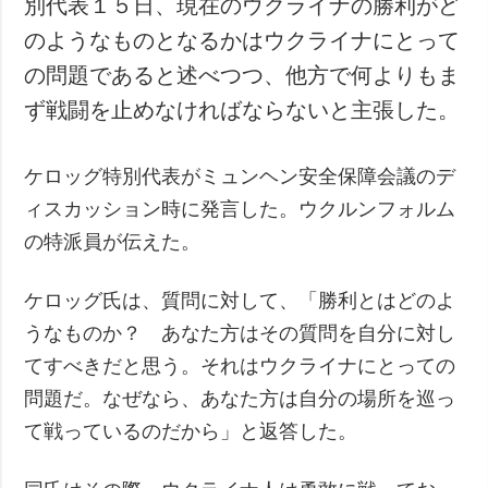
別代表１５日、現在のウクライナの勝利がど
犯罪
のようなものとなるかはウクライナにとって
事故・緊急事態
の問題であると述べつつ、他方で何よりもま
ず戦闘を止めなければならないと主張した。
追加
サービス
特集
購読
ケロッグ特別代表がミュンヘン安全保障会議のデ
インタビュー
フォトバンク
ィスカッション時に発言した。ウクルンフォルム
写真
の特派員が伝えた。
動画
ケロッグ氏は、質問に対して、「勝利とはどのよ
うなものか？ あなた方はその質問を自分に対し
てすべきだと思う。それはウクライナにとっての
問題だ。なぜなら、あなた方は自分の場所を巡っ
て戦っているのだから」と返答した。