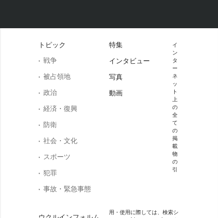
トピック
特集
イ
ン
戦争
インタビュー
タ
ー
被占領地
写真
ネ
ッ
政治
ト
動画
上
の
経済・復興
全
て
防衛
の
掲
社会・文化
載
物
スポーツ
の
引
犯罪
事故・緊急事態
用・使用に際しては、検索シ
ウクルインフォルム