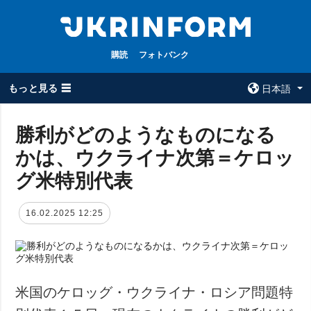
購読
フォトバンク
もっと見る ☰
日本語
×
勝利がどのようなものになる
かは、ウクライナ次第＝ケロッ
全てのトピック
ウクルインフォ
ルム
グ米特別代表
戦争
ウクルインフォル
被占領地
ムについて
16.02.2025 12:25
政治
コンタクト
経済・復興
防衛
社会・文化
米国のケロッグ・ウクライナ・ロシア問題特
スポーツ