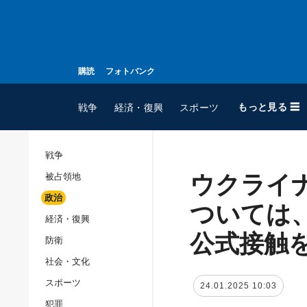
購読
フォトバンク
もっと見る ☰
戦争
経済・復興
スポーツ
戦争
ウクライ
被占領地
全てのトピック
政治
戦争
ついては
経済・復興
被占領地
公式接触
防衛
政治
社会・文化
経済・復興
スポーツ
24.01.2025 10:03
防衛
犯罪