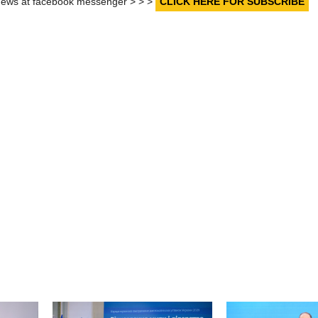
r news at facebook messenger > > >
CLICK HERE FOR SUBSCRIBE