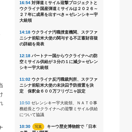
16:54
対弾道ミサイル迎撃プロジェクトと
ウクライナ国産弾道ミサイルは２０２６～
２７年に成果を出すべき＝ゼレンシキー宇
大統領
ラ
成
14:18
ウクライナ汚職捜査機関、ステファ
ニシナ前駐米大使の関与する不正蓄財容疑
協
の詳細を発表
12:18
パートナー国からウクライナへの防
空ミサイル供給が３分の１に減少＝ゼレン
シキー宇大統領
11:02
ウクライナ反汚職裁判所、ステファ
当
ニシナ前駐米大使の未決囚予防措置を決
定 保釈金６００万フリヴニャ設定
け
れ
10:50
ゼレンシキー宇大統領、ＮＡＴＯ事
務総長とウクライナへの迎撃ミサイル供給
について協議
10:30
キーウ歴史博物館で「日本
写真
ナ