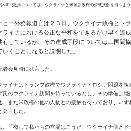
ーヒー外務報道官は２３日、ウクライナ政権とト
クライナにおける公正な平和をできるだけ早く達
共有しているが、その達成手段については二国間
ていくことになると説明した。
記者会見時に発言した。
クライナはトランプ政権でウクライナ・ロシア問題を担
グ氏のウクライナ訪問を待っているとし、その準備は続
他、また米政権の他の人物との接触も待っており、いず
と発言した。
は、「概して私たちの立場はこうだ。ウクライナ側とド