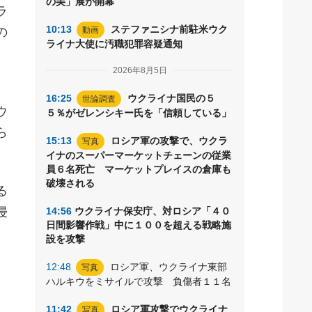
の美」展が開幕
ラ
10:13
ステファニシナ前駐米ウク
の
動画
ライナ大使に汚職犯罪容疑通知
2026年8月5日
16:25
ウクライナ国民の５
世論調査
ウ
５％がゼレンシキー氏を「信頼している」
ら
15:13
ロシア軍の攻撃で、ウクラ
写真
。
イナのスーパーマーケットチェーンの従業
員６名死亡 マーケットプレイスの倉庫も
破壊される
る
侵
14:56
ウクライナ保安庁、対ロシア「４０
日間影響作戦」中に１００を超える戦略施
設を攻撃
12:48
ロシア軍、ウクライナ東部
写真
ハルキウをミサイルで攻撃 負傷者１１名
11:42
ロシア軍攻撃でウクライナ
写真