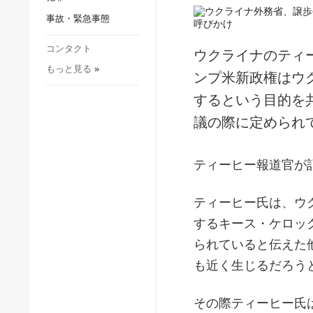
社会・文化
事故・緊急事態
スポーツ
犯罪
コンタクト
ウクライナのティ
もっと見る
»
事故・緊急事態
ンプ米新政権はウ
するという目的を
議の際に定められ
ティーヒー報道官が
ティーヒー氏は、ウ
するキース・ケロッ
られていると伝えた
も近く生じるだろう
その際ティーヒー氏