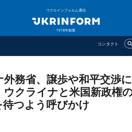
ウクルインフォルム通信
1918年創業
コンタクト
ナ外務省、譲歩や和平交渉に
ウクルインフォルム
追加
ウクルインフォルムについ
特集
、ウクライナと米国新政権
て
インタビュー
を待つよう呼びかけ
コンタクト
写真
動画