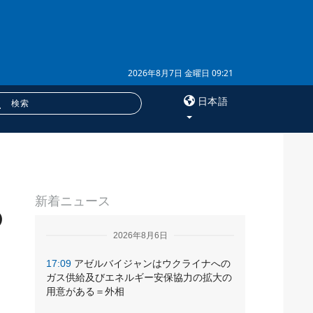
2026年8月7日 金曜日 09:21
日本語
×
サービス
新着ニュース
購読
の
フォトバンク
2026年8月6日
17:09
アゼルバイジャンはウクライナへの
ガス供給及びエネルギー安保協力の拡大の
用意がある＝外相