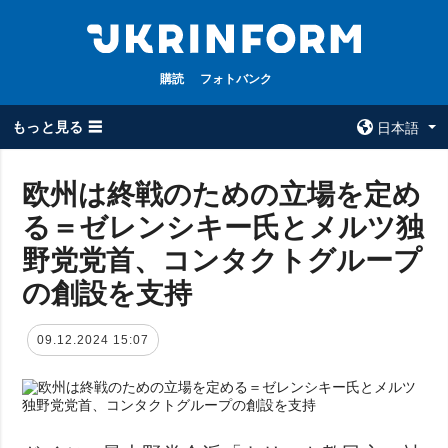
購読
フォトバンク
もっと見る ☰
日本語
×
欧州は終戦のための立場を定め
る＝ゼレンシキー氏とメルツ独
全てのトピック
ウクルインフォ
ルム
野党党首、コンタクトグループ
戦争
ウクルインフォル
の創設を支持
被占領地
ムについて
政治
コンタクト
09.12.2024 15:07
経済・復興
防衛
社会・文化
スポーツ