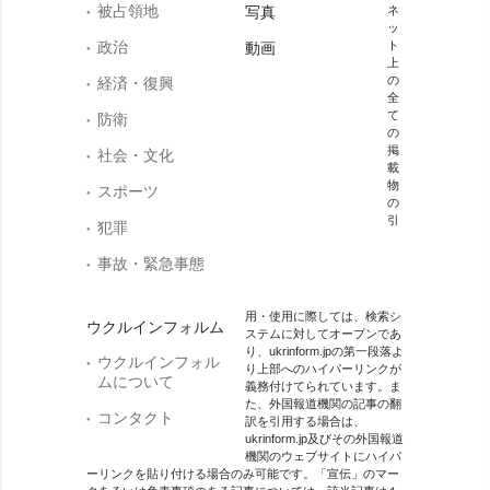
被占領地
写真
ネ
ッ
政治
ト
動画
上
の
経済・復興
全
て
防衛
の
掲
社会・文化
載
物
スポーツ
の
引
犯罪
事故・緊急事態
用・使用に際しては、検索シ
ウクルインフォルム
ステムに対してオープンであ
り、ukrinform.jpの第一段落よ
ウクルインフォル
り上部へのハイパーリンクが
ムについて
義務付けてられています。ま
た、外国報道機関の記事の翻
コンタクト
訳を引用する場合は、
ukrinform.jp及びその外国報道
機関のウェブサイトにハイパ
ーリンクを貼り付ける場合のみ可能です。「宣伝」のマー