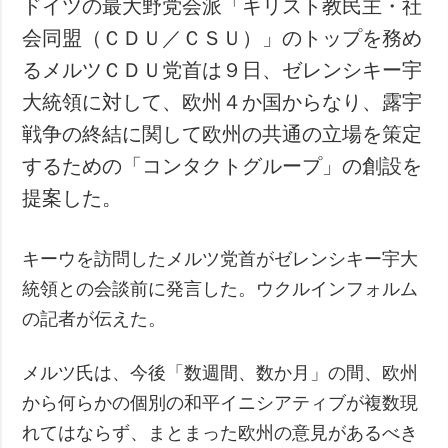
ドイツの最大野党会派「キリスト教民主・社
犯罪
会同盟（ＣＤＵ／ＣＳＵ）」のトップを務め
事故・緊急事態
るメルツＣＤＵ党首は９日、ゼレンシキー宇
大統領に対して、欧州４か国からなり、露宇
追加
サービス
戦争の終結に関して欧州の共通の立場を策定
特集
購読
するための「コンタクトグループ」の創設を
インタビュー
フォトバンク
提案した。
写真
動画
キーウを訪問したメルツ党首がゼレンシキー宇大
統領との会談前に発言した。ウクルインフォルム
の記者が伝えた。
メルツ氏は、今後「数週間、数か月」の間、欧州
から何らかの個別の和平イニシアティブが複数現
れてはならず、まとまった欧州の意見があるべき