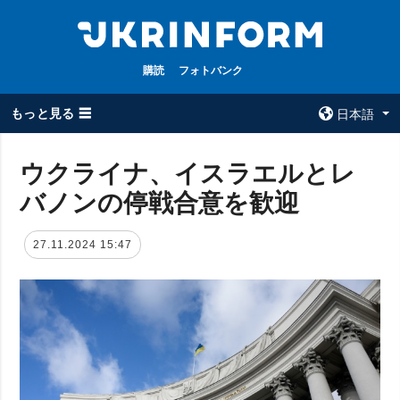
購読
フォトバンク
もっと見る ☰
日本語
×
ウクライナ、イスラエルとレ
バノンの停戦合意を歓迎
全てのトピック
ウクルインフォ
ルム
戦争
27.11.2024 15:47
ウクルインフォル
被占領地
ムについて
政治
コンタクト
経済・復興
防衛
社会・文化
スポーツ