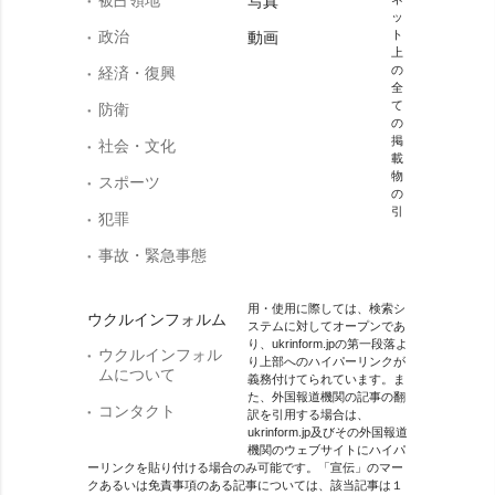
写真
ッ
政治
ト
動画
上
の
経済・復興
全
て
防衛
の
掲
社会・文化
載
物
スポーツ
の
引
犯罪
事故・緊急事態
用・使用に際しては、検索シ
ウクルインフォルム
ステムに対してオープンであ
り、ukrinform.jpの第一段落よ
ウクルインフォル
り上部へのハイパーリンクが
ムについて
義務付けてられています。ま
た、外国報道機関の記事の翻
コンタクト
訳を引用する場合は、
ukrinform.jp及びその外国報道
機関のウェブサイトにハイパ
ーリンクを貼り付ける場合のみ可能です。「宣伝」のマー
クあるいは免責事項のある記事については、該当記事は１