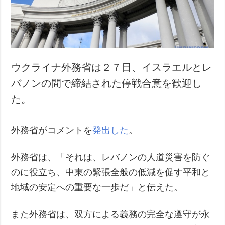
犯罪
事故・緊急事態
追加
サービス
特集
購読
ウクライナ外務省は２７日、イスラエルとレ
インタビュー
フォトバンク
バノンの間で締結された停戦合意を歓迎し
写真
た。
動画
外務省がコメントを
発出した
。
外務省は、「それは、レバノンの人道災害を防ぐ
のに役立ち、中東の緊張全般の低減を促す平和と
地域の安定への重要な一歩だ」と伝えた。
また外務省は、双方による義務の完全な遵守が永