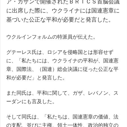
ア・カザンで開催されたＢＲＩＣＳ首脳会議
犯罪
に出席した際に、ウクライナには国連憲章に
事故・緊急事態
基づいた公正な平和が必要だと発言した。
追加
サービス
ウクルインフォルムの特派員が伝えた。
特集
購読
インタビュー
フォトバンク
グテーレス氏は、ロシアを侵略国とは形容せず
写真
に、「私たちには、ウクライナの平和が、国連憲
動画
章、国際法、（国連）総会決議に従った公正な平
和が必要だ」と発言した。
また同氏は、平和に関して、ガザ、レバノン、ス
ーダンにも言及した。
そして同氏は、「私たちは、国連憲章の価値、法
の支配、並びに主権、領土一体性、政治的独立の