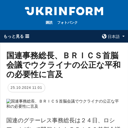
購読
フォトバンク
もっと見る ☰
日本語
×
国連事務総長、ＢＲＩＣＳ首脳
会議でウクライナの公正な平和
全てのトピック
ウクルインフォ
ルム
の必要性に言及
戦争
ウクルインフォル
被占領地
ムについて
25.10.2024 11:01
政治
コンタクト
経済・復興
防衛
社会・文化
国連のグテーレス事務総長は２４日、ロシ
スポーツ