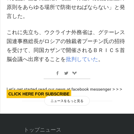
原則をあらゆる場所で防衛せねばならない」と発
言した。
これに先立ち、ウクライナ外務省は、グテーレス
国連事務総長がロシアの独裁者プーチン氏の招待
を受けて、同国カザンで開催されるＢＲＩＣＳ首
脳会議へ出席することを
批判していた
。
Let’s get started read our news at facebook messenger > > >
CLICK HERE FOR SUBSCRIBE
ニュースをもっと見る
トップニュース