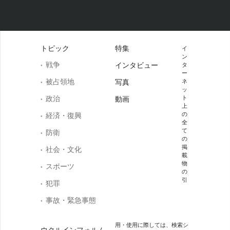
トピック
特集
イ
ン
戦争
インタビュー
タ
ー
被占領地
写真
ネ
ッ
政治
ト
動画
上
の
経済・復興
全
て
防衛
の
掲
社会・文化
載
物
スポーツ
の
引
犯罪
事故・緊急事態
用・使用に際しては、検索シ
ウクルインフォルム