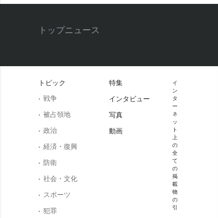
トップニュース
トピック
特集
イ
ン
戦争
インタビュー
タ
ー
被占領地
写真
ネ
ッ
政治
ト
動画
上
の
経済・復興
全
て
防衛
の
掲
社会・文化
載
物
スポーツ
の
引
犯罪