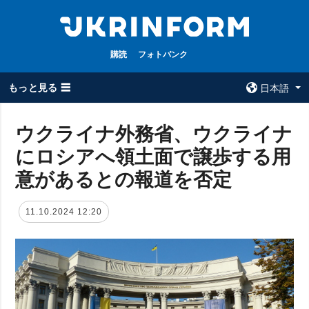
購読
フォトバンク
もっと見る ☰
日本語
×
ウクライナ外務省、ウクライナ
にロシアへ領土面で譲歩する用
全てのトピック
ウクルインフォ
ルム
意があるとの報道を否定
戦争
ウクルインフォル
被占領地
ムについて
11.10.2024 12:20
政治
コンタクト
経済・復興
防衛
社会・文化
スポーツ