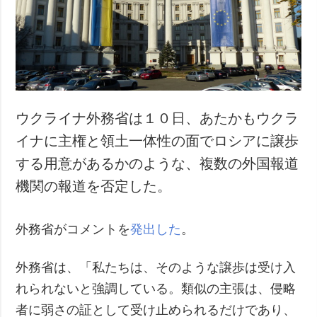
犯罪
事故・緊急事態
追加
サービス
特集
購読
インタビュー
フォトバンク
ウクライナ外務省は１０日、あたかもウクラ
写真
イナに主権と領土一体性の面でロシアに譲歩
動画
する用意があるかのような、複数の外国報道
機関の報道を否定した。
外務省がコメントを
発出した
。
外務省は、「私たちは、そのような譲歩は受け入
れられないと強調している。類似の主張は、侵略
者に弱さの証として受け止められるだけであり、