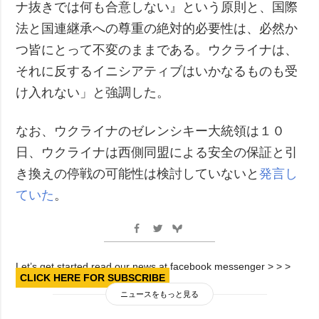
ナ抜きでは何も合意しない』という原則と、国際
法と国連継承への尊重の絶対的必要性は、必然か
つ皆にとって不変のままである。ウクライナは、
それに反するイニシアティブはいかなるものも受
け入れない」と強調した。
なお、ウクライナのゼレンシキー大統領は１０
日、ウクライナは西側同盟による安全の保証と引
き換えの停戦の可能性は検討していないと
発言し
ていた
。
Let’s get started read our news at facebook messenger > > >
CLICK HERE FOR SUBSCRIBE
ニュースをもっと見る