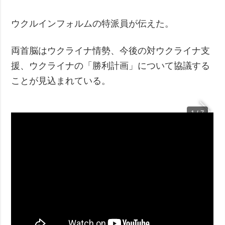
犯罪
ウクルインフォルムの特派員が伝えた。
事故・緊急事態
両首脳はウクライナ情勢、今後の対ウクライナ支
追加
サービス
援、ウクライナの「勝利計画」について協議する
特集
購読
ことが見込まれている。
インタビュー
フォトバンク
写真
1 / 7
動画