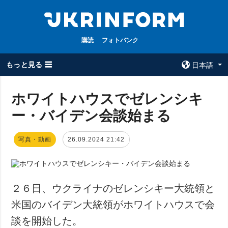
購読
フォトバンク
もっと見る ☰
日本語
×
ホワイトハウスでゼレンシキ
ー・バイデン会談始まる
全てのトピック
ウクルインフォ
ルム
戦争
写真・動画
26.09.2024 21:42
ウクルインフォル
被占領地
ムについて
政治
コンタクト
経済・復興
２６日、ウクライナのゼレンシキー大統領と
防衛
米国のバイデン大統領がホワイトハウスで会
社会・文化
談を開始した。
スポーツ