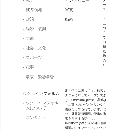
戦争
インタビュー
タ
ー
被占領地
写真
ネ
ッ
政治
ト
動画
上
の
経済・復興
全
て
防衛
の
掲
社会・文化
載
物
スポーツ
の
引
犯罪
事故・緊急事態
用・使用に際しては、検索シ
ウクルインフォルム
ステムに対してオープンであ
り、ukrinform.jpの第一段落よ
ウクルインフォル
り上部へのハイパーリンクが
ムについて
義務付けてられています。ま
た、外国報道機関の記事の翻
コンタクト
訳を引用する場合は、
ukrinform.jp及びその外国報道
機関のウェブサイトにハイパ