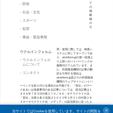
て
防衛
の
掲
社会・文化
載
物
スポーツ
の
引
犯罪
事故・緊急事態
用・使用に際しては、検索シ
ウクルインフォルム
ステムに対してオープンであ
り、ukrinform.jpの第一段落よ
ウクルインフォル
り上部へのハイパーリンクが
ムについて
義務付けてられています。ま
た、外国報道機関の記事の翻
コンタクト
訳を引用する場合は、
ukrinform.jp及びその外国報道
機関のウェブサイトにハイパ
ーリンクを貼り付ける場合のみ可能です。「宣伝」のマー
クあるいは免責事項のある記事については、該当記事は１
９９６年７月３日付第２７０／９６－ＢＰウクライナ法
「宣伝」法第９条３項及び２０２３年３月３１日付第２８
４９ー９ウクライナ法「メディア」の該当部分に従った上
で、合意／会計を根拠に掲載されています。
×
当サイトではCookieを使用しています。サイトの閲覧を