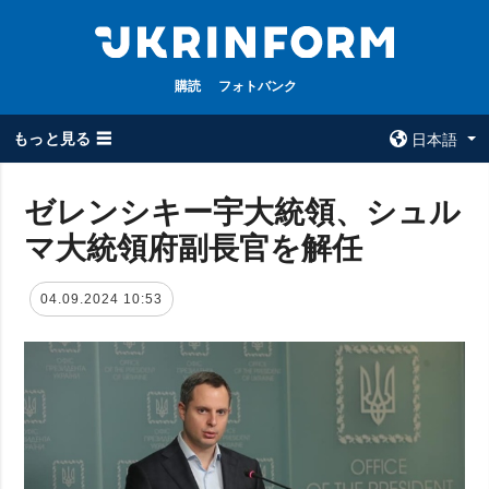
購読
フォトバンク
もっと見る ☰
日本語
×
ゼレンシキー宇大統領、シュル
マ大統領府副長官を解任
全てのトピック
ウクルインフォ
ルム
戦争
04.09.2024 10:53
ウクルインフォル
被占領地
ムについて
政治
コンタクト
経済・復興
防衛
社会・文化
スポーツ