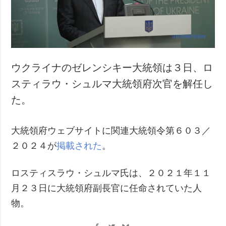
犯罪
事故・緊急事態
追加
サービス
特集
購読
ウクライナのゼレンシキー大統領は３日、ロ
インタビュー
フォトバンク
スティラウ・シュルマ大統領府次官を解任し
写真
た。
動画
大統領府ウェブサイトに関連大統領令第６０３／
２０２４が
掲載された
。
ロスティスラウ・シュルマ氏は、２０２１年１１
月２３日に大統領府副長官に任命されていた人
物。