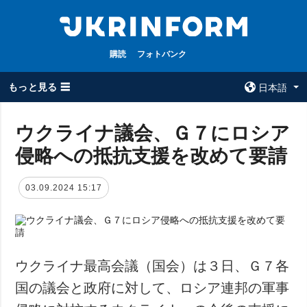
購読
フォトバンク
もっと見る ☰
日本語
×
ウクライナ議会、Ｇ７にロシア
侵略への抵抗支援を改めて要請
全てのトピック
ウクルインフォ
ルム
戦争
03.09.2024 15:17
ウクルインフォル
被占領地
ムについて
政治
コンタクト
経済・復興
防衛
ウクライナ最高会議（国会）は３日、Ｇ７各
社会・文化
国の議会と政府に対して、ロシア連邦の軍事
スポーツ