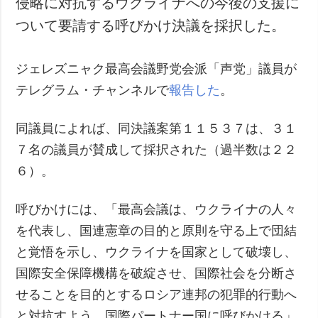
侵略に対抗するウクライナへの今後の支援に
犯罪
ついて要請する呼びかけ決議を採択した。
事故・緊急事態
ジェレズニャク最高会議野党会派「声党」議員が
追加
サービス
テレグラム・チャンネルで
報告した
。
特集
購読
インタビュー
フォトバンク
同議員によれば、同決議案第１１５３７は、３１
写真
７名の議員が賛成して採択された（過半数は２２
動画
６）。
呼びかけには、「最高会議は、ウクライナの人々
を代表し、国連憲章の目的と原則を守る上で団結
と覚悟を示し、ウクライナを国家として破壊し、
国際安全保障機構を破綻させ、国際社会を分断さ
せることを目的とするロシア連邦の犯罪的行動へ
と対抗すよう、国際パートナー国に呼びかける」