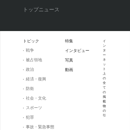
トップニュース
トピック
特集
イ
ン
戦争
インタビュー
タ
ー
被占領地
写真
ネ
ッ
政治
ト
動画
上
の
経済・復興
全
て
防衛
の
掲
社会・文化
載
物
スポーツ
の
引
犯罪
事故・緊急事態